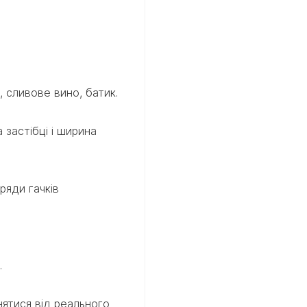
, сливове вино, батик.
 застібці і ширина
яди гачків
.
нятися від реального