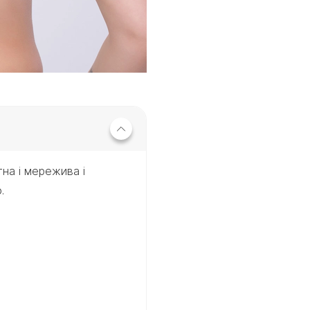
на і мережива і
.