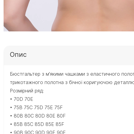
Опис
Бюстгальтер з м'якими чашками з еластичного полот
трикотажного полотна з бічної коригуючою деталлю
Розмірний ряд:
• 70D 70E
• 75B 75C 75D 75E 75F
• 80B 80C 80D 80E 80F
• 85B 85C 85D 85E 85F
• 90B 90C 90D 90E 90F