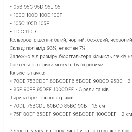
• 95B 95C 95D 95E 95F
• 100C 100D 100E 100F
• 105C 105D 105E
• 110C 110D
Кольорові рішення: білий, чорний, бежевий, червоний
Склад: поліамід 93%, еластан 7%.
Залежно від розміру бюстгальтера кількість гачків на
бретельної стрічки можуть бути різними.
Кількість гачків:
• 70DE 75BCDEF 80BCDEF8 5BCDE 90BCD 95BC - 2 р
• 85F 90EF 95DEF 100CDEF - 3 ряди гачків
Ширина бретельної стрічки:
• 70DE 75BCDE 80BCD 85BC 90B - 1,5 см
• 75F 80EF 85DEF 90CDEF 95BCDEF 100CDEF - 2 см
Зверніть увагу: відтінок виробу на фото може відріз