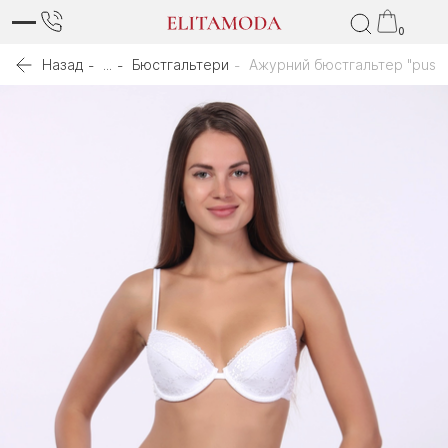
0
Назад
...
Бюстгальтери
Ажурний бюстгальтер "push-