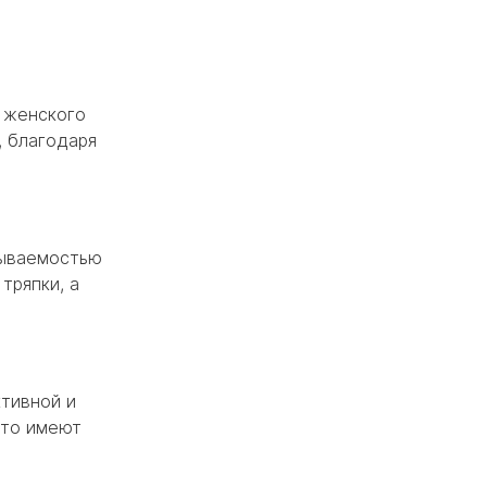
а женского
 благодаря
тываемостью
тряпки, а
тивной и
сто имеют