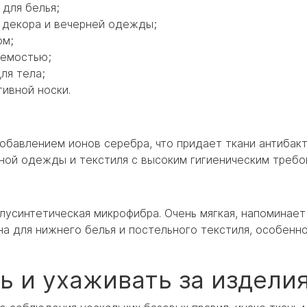
 для белья;
я декора и вечерней одежды;
ом;
аемостью;
для тела;
тивной носки.
добавлением ионов серебра, что придает ткани антибак
вной одежды и текстиля с высоким гигиеническим требо
усинтетическая микрофибра. Очень мягкая, напоминает
на для нижнего белья и постельного текстиля, особенн
ь и ухаживать за издели