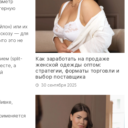
иаметр
ктерную
йлон) или их
искозу — для
что это не
м (split-
Как заработать на продаже
женской одежды оптом:
есте, а
стратегии, форматы торговли и
ой
выбор поставщика
30 сентября 2025
бивке,
применяется