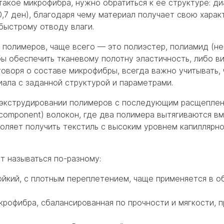
такое микрофибра, нужно обратиться к ее структуре: д
0,7 ден), благодаря чему материал получает свою хара
быстрому отводу влаги.
 полимеров, чаще всего — это полиэстер, полиамид (не
бы обеспечить тканевому полотну эластичность, либо в
говоря о составе микрофибры, всегда важно учитывать, 
иала с заданной структурой и параметрами.
экструдировании полимеров с последующим расщепление
icomponent) волокон, где два полимера вытягиваются вм
воляет получить текстиль с высоким уровнем капиллярн
т называться по-разному:
йкий, с плотным переплетением, чаще применяется в о
рофибра, сбалансированная по прочности и мягкости, 