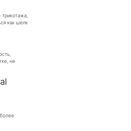
 трикотажа,
ся как шелк
ость,
тке, не
al
иболее