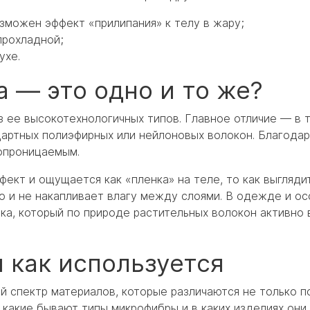
зможен эффект «прилипания» к телу в жару;
прохладной;
ухе.
 — это одно и то же?
из ее высокотехнологичных типов. Главное отличие — в
дартных полиэфирных или нейлоновых волокон. Благодар
ропроницаемым.
ект и ощущается как «пленка» на теле, то как выгляди
о и не накапливает влагу между слоями. В одежде и ос
а, который по природе растительных волокон активно 
 как используется
 спектр материалов, которые различаются не только по
, какие бывают типы микрофибры и в каких изделиях они