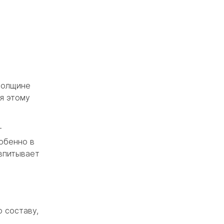
 толщине
я этому
т
обенно в
впитывает
 составу,