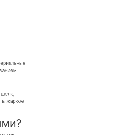
териальные
ванием.
 шелк,
о в жаркое
ями?