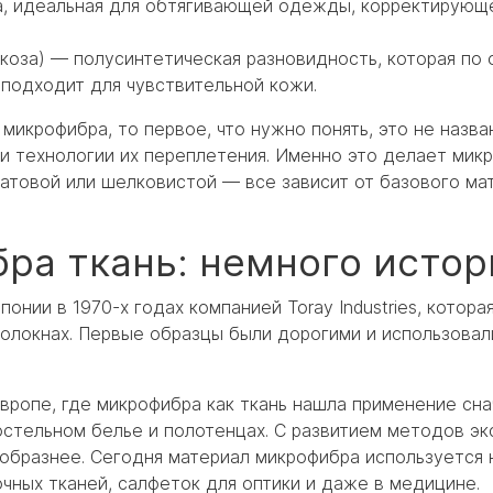
а, идеальная для обтягивающей одежды, корректирующ
коза) — полусинтетическая разновидность, которая по
и подходит для чувствительной кожи.
 микрофибра, то первое, что нужно понять, это не назва
 и технологии их переплетения. Именно это делает мик
матовой или шелковистой — все зависит от базового ма
ра ткань: немного истор
нии в 1970-х годах компанией Toray Industries, котора
волокнах. Первые образцы были дорогими и использовал
вропе, где микрофибра как ткань нашла применение сна
стельном белье и полотенцах. С развитием методов эк
образнее. Сегодня материал микрофибра используется 
чных тканей, салфеток для оптики и даже в медицине.