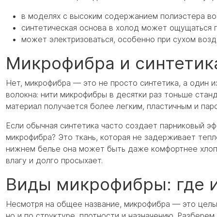
в моделях с высоким содержанием полиэстера во
синтетическая основа в холод может ощущаться 
может электризоваться, особенно при сухом возд
Микрофибра и синтетика
Нет, микрофибра — это не просто синтетика, а один 
волокна: нити микрофибры в десятки раз тоньше стан
материал получается более легким, пластичным и па
Если обычная синтетика часто создает парниковый эфф
микрофибра? Это ткань, которая не задерживает тепл
нижнем белье она может быть даже комфортнее хлопк
влагу и долго просыхает.
Виды микрофибры: где и
Несмотря на общее название, микрофибра — это целый
но и по структуре, плотности и назначению. Разберем