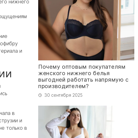
его нижнего
 ощущениям
ние
рофибру
териала и
Почему оптовым покупателям
ии
женского нижнего белья
выгодней работать напрямую с
я
производителем?
ись
30 сентября 2025
чала в
струзии и
не только в