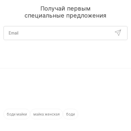
Получай первым
специальные предложения
боди майки
майка женская
боди