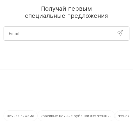
Получай первым
специальные предложения
ночная пижама
красивые ночные рубашки для женщин
женское