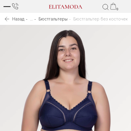
0
Назад
...
Бюстгальтеры
Бюстгальтер без косточек 