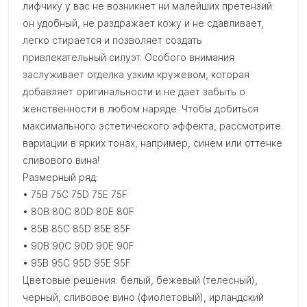
лифчику у вас не возникнет ни малейших претензий:
он удобный, не раздражает кожу и не сдавливает,
легко стирается и позволяет создать
привлекательный силуэт. Особого внимания
заслуживает отделка узким кружевом, которая
добавляет оригинальности и не дает забыть о
женственности в любом наряде. Чтобы добиться
максимального эстетического эффекта, рассмотрите
вариации в ярких тонах, например, синем или оттенке
сливового вина!
Размерный ряд:
• 75B 75C 75D 75E 75F
• 80B 80C 80D 80E 80F
• 85B 85C 85D 85E 85F
• 90B 90C 90D 90E 90F
• 95B 95C 95D 95E 95F
Цветовые решения: белый, бежевый (телесный),
черный, сливовое вино (фиолетовый), ирландский