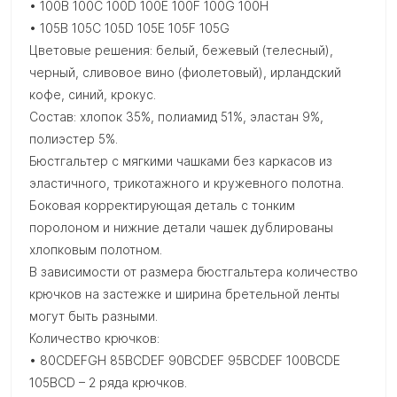
• 100B 100C 100D 100E 100F 100G 100H
• 105B 105C 105D 105E 105F 105G
Цветовые решения: белый, бежевый (телесный),
черный, сливовое вино (фиолетовый), ирландский
кофе, синий, крокус.
Состав: хлопок 35%, полиамид 51%, эластан 9%,
полиэстер 5%.
Бюстгальтер с мягкими чашками без каркасов из
эластичного, трикотажного и кружевного полотна.
Боковая корректирующая деталь с тонким
поролоном и нижние детали чашек дублированы
хлопковым полотном.
В зависимости от размера бюстгальтера количество
крючков на застежке и ширина бретельной ленты
могут быть разными.
Количество крючков:
• 80CDEFGH 85BCDEF 90BCDEF 95BCDEF 100BCDE
105BCD – 2 ряда крючков.