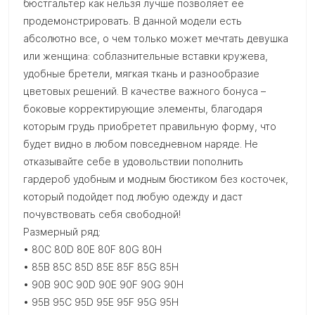
бюстгальтер как нельзя лучше позволяет её
продемонстрировать. В данной модели есть
абсолютно все, о чем только может мечтать девушка
или женщина: соблазнительные вставки кружева,
удобные бретели, мягкая ткань и разнообразие
цветовых решений. В качестве важного бонуса –
боковые корректирующие элементы, благодаря
которым грудь приобретет правильную форму, что
будет видно в любом повседневном наряде. Не
отказывайте себе в удовольствии пополнить
гардероб удобным и модным бюстиком без косточек,
который подойдет под любую одежду и даст
почувствовать себя свободной!
Размерный ряд:
• 80C 80D 80E 80F 80G 80H
• 85B 85C 85D 85E 85F 85G 85H
• 90B 90C 90D 90E 90F 90G 90H
• 95B 95C 95D 95E 95F 95G 95H