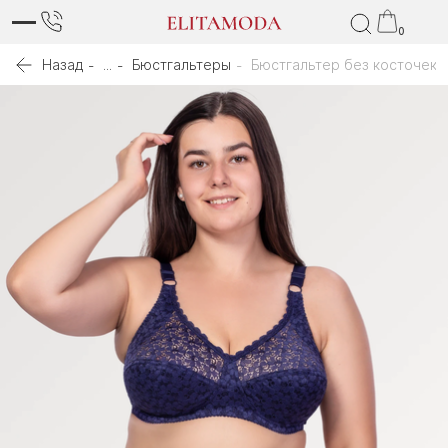
0
Назад
...
Бюстгальтеры
Бюстгальтер без косточек