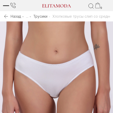
0
Назад
...
Трусики
Хлопковые трусы слип со средней