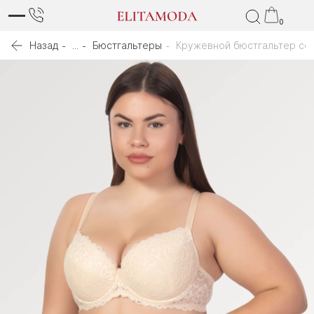
0
Назад
...
Бюстгальтеры
Кружевной бюстгальтер со