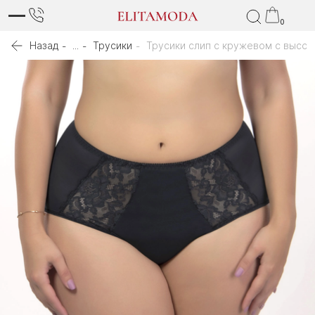
0
Назад
...
Трусики
Трусики слип с кружевом с высок