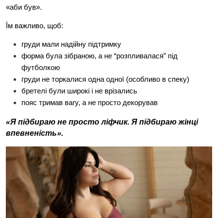
«аби був».
Їм важливо, щоб:
груди мали надійну підтримку
форма була зібраною, а не “розпливалася” під 
футболкою
груди не торкалися одна одної (особливо в спеку)
бретелі були широкі і не врізались
пояс тримав вагу, а не просто декорував
«Я підбираю не просто ліфчик. Я підбираю жінці 
впевненість».