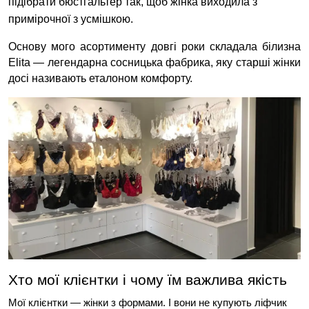
підібрати бюстгальтер так, щоб жінка виходила з 
примірочної з усмішкою.
Основу мого асортименту довгі роки складала білизна 
Elita — легендарна сосницька фабрика, яку старші жінки 
досі називають еталоном комфорту.
Хто мої клієнтки і чому їм важлива якість
Мої клієнтки — жінки з формами. І вони не купують ліфчик 