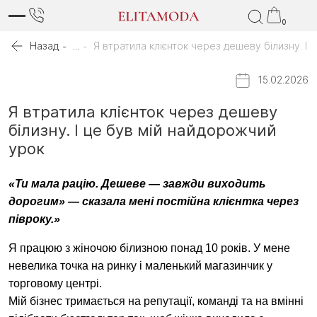
0
Назад
...
Я втратила клієнток через дешеву білизну. І
15.02.2026
Я втратила клієнток через дешеву
білизну. І це був мій найдорожчий
урок
«Ти мала рацію. Дешеве — завжди виходить 
дорогим» — сказала мені постійна клієнтка через 
півроку.»
Я працюю з жіночою білизною понад 10 років. У мене 
невелика точка на ринку і маленький магазинчик у 
торговому центрі.
Мій бізнес тримається на репутації, команді та на вмінні 