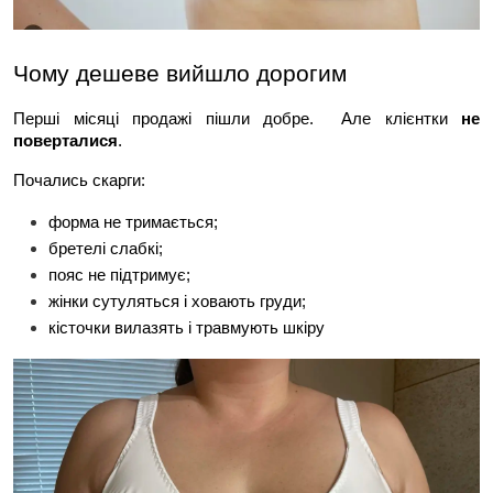
Чому дешеве вийшло дорогим
Перші місяці продажі пішли добре.  Але клієнтки 
не 
поверталися
.
Почались скарги:
форма не тримається;
бретелі слабкі;
пояс не підтримує;
жінки сутуляться і ховають груди;
кісточки вилазять і травмують шкіру