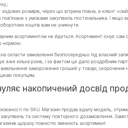
тку;
ходових розмірів, через що вітрина повна, а клієнт «свій
пов'язана з умовами закупівель постачальника. І якщо в
 оборотних коштів вам не уникнути.
товарним асортиментом не йдеться. Асортимент існує сам 
ю нормою.
на скласти замовлення безпосередньо під власний запи
кує вже кілька років, і за фактом це дало роздрібним пар
 вивільнення заморожених грошей у товарі, скорочення н
цікаві покупцям.
нуляє накопичений досвід про
рюваності по SKU. Магазин продав вдалу модель, отрим
ня закупівель та систему повторного дозамовлення. Замі
агазинів щоразу повністю змінюють асортимент.