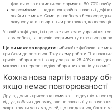
фактично за статистикою формують 60-70% прибу
за розмірами — надлишок крайніх значень і дефіцит 
знайти не може. Саме ця проблема безпосередньо 
закуповувати товар тільки ростовкою, консервації
У такій конфігурації ні про яке системне управління 
— сам собою, та перекіс асортименту стає своєрідно
Що ми можемо порадити:
вибирайте фабрики, де мож
прив'язки до ростовок. Таку схему роботи Elita практи
приріст оборотності товару за рік на 25-40% внаслідок
магазині та перерозподілу оборотних коштів у позиції, 
Кожна нова партія товару об
якщо немає повторюваності
Друга, досить прихована помилка — відсутність повто
відгук, побачив динаміку, але не заклав її у плануван
закріплювати успіх моделей, що продаються, багато м