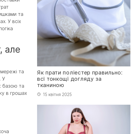
трат
лишками та
х. У всіх
логіка
, але
цмережі та
Як прати поліестер правильно:
всі тонкощі догляду за
. У
тканиною
ж базою та
ку в грошах
15 квітня 2025
хоча