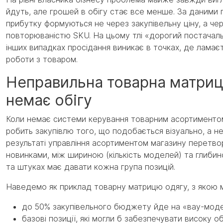
йдуть, але грошей в обігу стає все менше. За даними га
прибутку формуються не через закупівельну ціну, а че
повторюваністю SKU. На цьому тлі «дорогий постачаль
інших випадках просідання виникає в точках, де ламає
роботи з товаром.
Неправильна товарна матриця
немає обігу
Коли немає системи керування товарним асортиментом,
робить закупівлю того, що подобається візуально, а не
результаті управління асортиментом магазину перетво
новинками, між шириною (кількість моделей) та глибино
та штуках має давати кожна група позицій.
Наведемо як приклад товарну матрицю одягу, з якою ми
до 50% закупівельного бюджету йде на «вау-модел
базові позиції, які могли б забезпечувати високу 