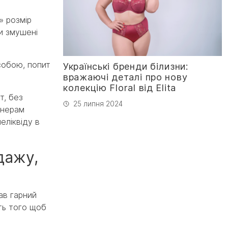
» розмір
и змушені
собою, попит
Українські бренди білизни:
вражаючі деталі про нову
колекцію Floral від Elita
т, без
25 липня 2024
тнерам
еліквіду в
дажу,
ав гарний
сть того щоб