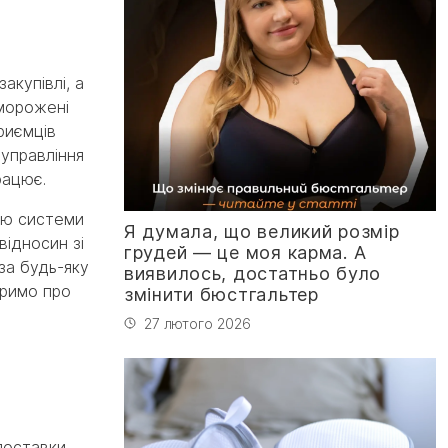
акупівлі, а
аморожені
риємців
 управління
рацює.
ою системи
Я думала, що великий розмір
ідносин зі
грудей — це моя карма. А
за будь-яку
виявилось, достатньо було
оримо про
змінити бюстгальтер
27 лютого 2026
поставки