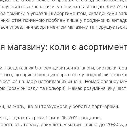
лузевої retail-аналітики, у сегменті fashion до 65-75% в
рез помилки в управлінні асортиментом, складськими за
ник» стає причиною проблем лише у поодиноких випадка
ться управління асортиментом магазину та порушується 
 магазину: коли є асортимент
 представник бізнесу дивиться каталоги, виставки, со
 того, що прискорює цикл продажів у роздрібній торгівлі
рюється на набір непов’язаних рішень. Немає балансу мі
ю (розмірні ряди та кольори). Немає розуміння, яку част
, на жаль, ще зіштовхуємося у роботі з партнерами:
і», які дають трохи більше 15-20% продажів;
оборотність товару, займають у матриці лише до 20-30%, 