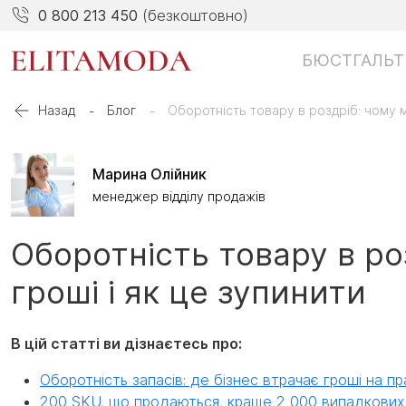
0 800 213 450
(безкоштовно)
БЮСТГАЛЬТ
Назад
Блог
Оборотність товару в роздріб: чому м
Марина Олійник
менеджер відділу продажів
Оборотність товару в ро
гроші і як це зупинити
В цій статті ви дізнаєтесь про:
Оборотність запасів: де бізнес втрачає гроші на пра
200 SKU, що продаються, краще 2 000 випадкових