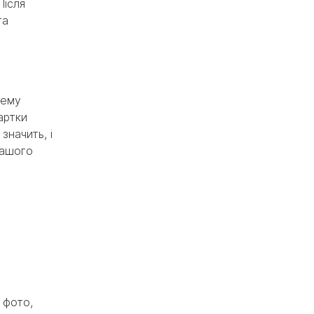
Після
та
тему
артки
значить, і
вашого
 фото,