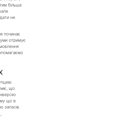
 тим більша
вале
ядати не
ля починає
 суми отримує
амовлення
допомагаємо
х
упцеві
міє, що
онверсію
ому що в
ю запасів.