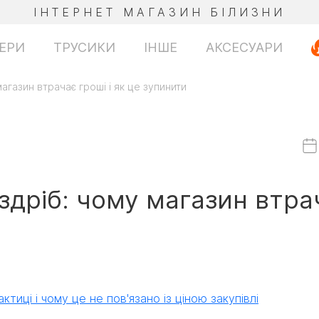
ІНТЕРНЕТ МАГАЗИН БІЛИЗНИ
ЕРИ
ТРУСИКИ
ІНШЕ
АКСЕСУАРИ
агазин втрачає гроші і як це зупинити
здріб: чому магазин втра
ктиці і чому це не пов'язано із ціною закупівлі