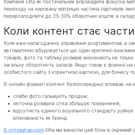
Компанія Elita як постачальник впровадила фокусну мат
переходу на керовану матрицю частина партнерів змог
перерозподілити до 25-30% оборотних коштів зі склад
Коли контент стає част
Коли вже налагоджено управління асортиментом, а зак
автоматично вбудовується ще один критично важливий 
товарів, фото та таблиці розмірів визначають не тільки
загальну оборотність запасів. Якщо товар є фізично н
особистого сайту з коректною карткою, для бізнесу поз
В онлайн форматі контент безпосередньо впливає на к
слабкі фото гальмують продаж;
неточна розмірна сітка збільшує повернення;
відсутність єдиного візуального стандарту руйнує
впізнаваність як бренд.
В оптовій моделі
Elita ми винесли цей блок в окремий 