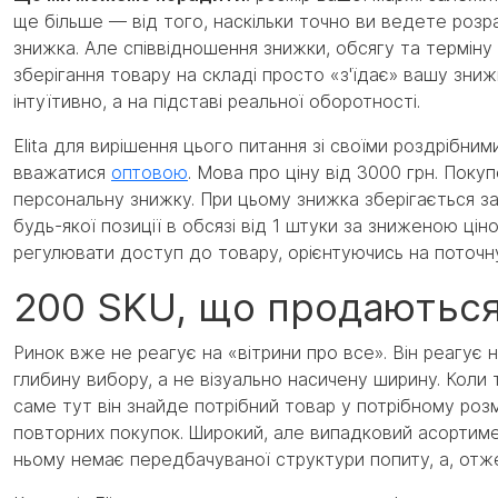
ще більше — від того, наскільки точно ви ведете розра
знижка. Але співвідношення знижки, обсягу та терміну 
зберігання товару на складі просто «з'їдає» вашу зниж
інтуїтивно, а на підставі реальної оборотності.
Elita для вирішення цього питання зі своїми роздрібним
вважатися
оптовою
. Мова про ціну від 3000 грн. Поку
персональну знижку. При цьому знижка зберігається з
будь-якої позиції в обсязі від 1 штуки за зниженою ці
регулювати доступ до товару, орієнтуючись на поточн
200 SKU, що продаються
Ринок вже не реагує на «вітрини про все». Він реагує н
глибину вибору, а не візуально насичену ширину. Коли
саме тут він знайде потрібний товар у потрібному розм
повторних покупок. Широкий, але випадковий асортиме
ньому немає передбачуваної структури попиту, а, отже