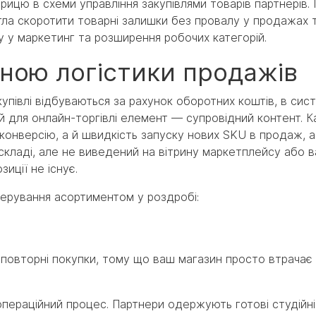
рицю в схеми управління закупівлями товарів партнерів. 
ла скоротити товарні залишки без провалу у продажах 
у у маркетинг та розширення робочих категорій.
иною логістики продажів
упівлі відбуваються за рахунок оборотних коштів, в сис
для онлайн-торгівлі елемент — супровідний контент. К
 конверсію, а й швидкість запуску нових SKU в продаж, а 
а складі, але не виведений на вітрину маркетплейсу або 
иції не існує.
ерування асортиментом у роздробі:
 повторні покупки, тому що ваш магазин просто втрачає
операційний процес. Партнери одержують готові студійні