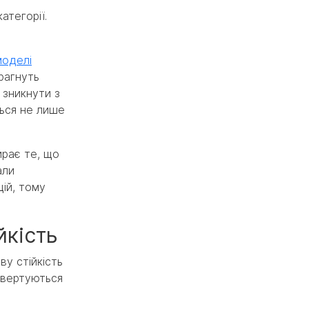
атегорії.
моделі
рагнуть
 зникнути з
ться не лише
ирає те, що
али
ій, тому
йкість
ву стійкість
онвертуються