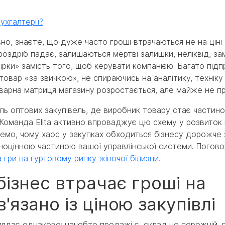
ухгалтерії?
, знаєте, що дуже часто гроші втрачаються не на ціні з
 роздріб падає, залишаються мертві залишки, неліквід, з
ірки» замість того, щоб керувати компанією. Багато підп
овар «за звичкою», не спираючись на аналітику, техніку
оварна матриця магазину розростається, але майже не п
ль оптових закупівель, де виробник товару стає частин
Команда Elita активно впроваджує цю схему у розвиток в
ажемо, чому хаос у закупках обходиться бізнесу дорожче 
вноцінною частиною вашої управлінської системи. Погов
а гри на гуртовому ринку жіночої білизни.
бізнес втрачає гроші на
'язано із ціною закупівлі
лядає однаково: начебто продажі є, склад не порожній, 