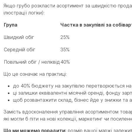
Якщо грубо розкласти асортимент за швидкістю продаж
ілюстрації логіки):
Група
Частка в закупівлі за собіва
Швидкий обіг
25%
Середній обіг
35%
Повільний обіг / неліквід
40%
Що це означає на практиці:
до 40% бюджету на закупівлю перетворюється на н
ці залишки еквівалентні місячній оренді, фонду за
щоб розвантажити склад, бізнес йде у знижки та а
Замість вдосконалення управління асортиментом товарі
які могли б піти на нові колекції, маркетинг чи посиле
Що ми можемо порадити:
розмір вашої маржі залежит