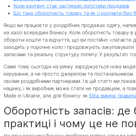
Коли контент стає частиною логістики продажів
Що таке оборотність товару та як її розуміти без б
Якщо ви працюєте у роздрібних продажах одягу, напевно
на хаосі всередині бізнесу. Коли оборотність товару в
оборотні кошти та відчуття, що ви постійно «латаєте д
заходять у порочне коло і продовжують закуповувати т
запасами та реальну структуру попиту. У результаті т
Саме тому сьогодні на ринку зароджується нова моде
керування, а не просто джерелом та постачальником. 
своїми роздрібними партнерами. І в цій статті ми пок
націнку, і як виробник може стати не продавцем, а по
Made in Ukraine, але для бізнесу: як
Elita змінює правил
Оборотність запасів: де 
практиці і чому це не пов
На рівні власника бізнесу проблема майже завжди виг