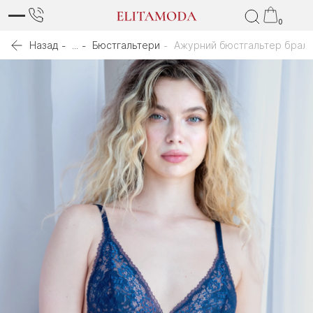
0
Назад
...
Бюстгальтери
Ажурний бюстгальтер брал