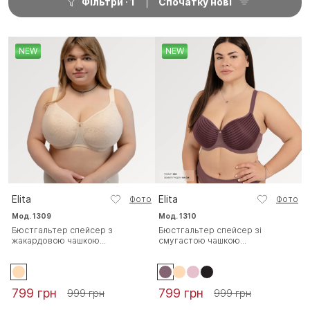
Фільтри
1
Спочатку нові
NEW
NEW
Elita
Elita
Фото
Фото
Мод. 1309
Мод. 1310
Бюстгальтер спейсер з
Бюстгальтер спейсер зі
жакардовою чашкою...
смугастою чашкою...
799 грн
799 грн
999 грн
999 грн