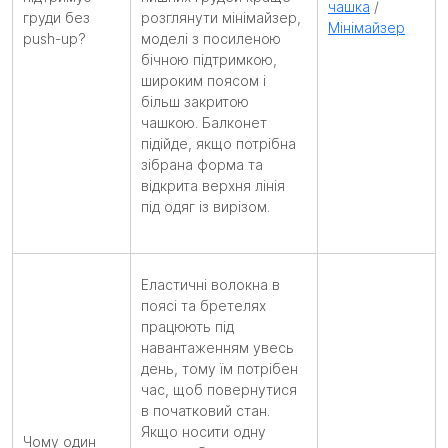
чашка
/
груди без
розглянути мінімайзер,
Мінімайзер
push-up?
моделі з посиленою
бічною підтримкою,
широким поясом і
більш закритою
чашкою. Балконет
підійде, якщо потрібна
зібрана форма та
відкрита верхня лінія
під одяг із вирізом.
Еластичні волокна в
поясі та бретелях
працюють під
навантаженням увесь
день, тому їм потрібен
час, щоб повернутися
в початковий стан.
Якщо носити одну
Чому один