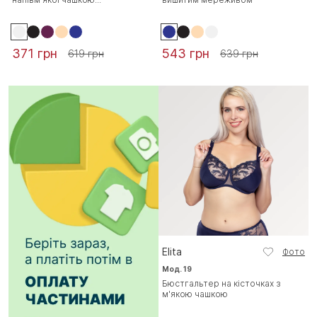
371 грн
543 грн
619 грн
639 грн
Elita
Фото
Мод. 19
Бюстгальтер на кісточках з
м'якою чашкою