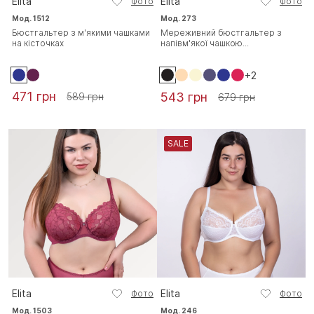
Elita
Elita
Фото
Фото
Мод. 1512
Мод. 273
Бюстгальтер з м'якими чашками
Мереживний бюстгальтер з
на кісточках
напівм'якої чашкою...
+2
471 грн
543 грн
589 грн
679 грн
SALE
Elita
Elita
Фото
Фото
Мод. 1503
Мод. 246