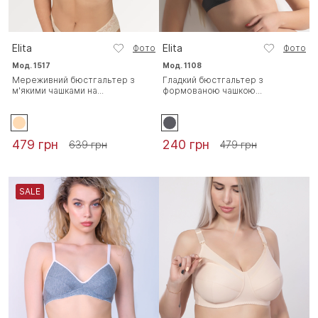
Elita
Elita
Фото
Фото
Мод. 1517
Мод. 1108
Мереживний бюстгальтер з
Гладкий бюстгальтер з
м'якими чашками на...
формованою чашкою...
479 грн
240 грн
639 грн
479 грн
SALE