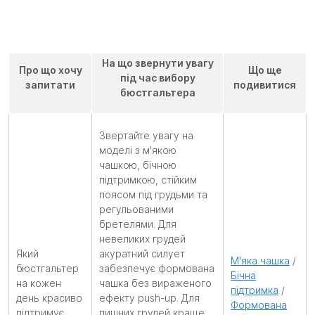
На що звернути увагу
Про що хочу
Що ще
під час вибору
запитати
подивитися
бюстгальтера
Звертайте увагу на
моделі з м'якою
чашкою, бічною
підтримкою, стійким
поясом під грудьми та
регульованими
бретелями. Для
невеликих грудей
Який
акуратний силует
М'яка чашка
/
бюстгальтер
забезпечує формована
Бічна
на кожен
чашка без вираженого
підтримка
/
день красиво
ефекту push-up. Для
Формована
підтримує
пишних грудей краще