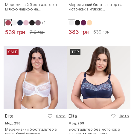
Мереживний бюстгальтер з
Мереживний бюстгальтер на
м'якою чашкою на...
кісточках з м'якою...
+1
383 грн
539 грн
639 грн
719 грн
SALE
TOP
Elita
Elita
Фото
Фото
Мод. 296
Мод. 209
Мереживний бюстгальтер з
Бюстгальтер без кісточок з
напівм'якої чашкою...
вишитим мереживом