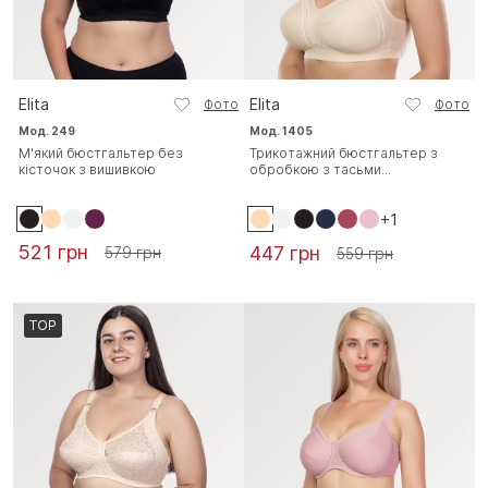
Elita
Elita
Фото
Фото
Мод. 249
Мод. 1405
М'який бюстгальтер без
Трикотажний бюстгальтер з
кісточок з вишивкою
обробкою з тасьми...
+1
521 грн
447 грн
579 грн
559 грн
TOP