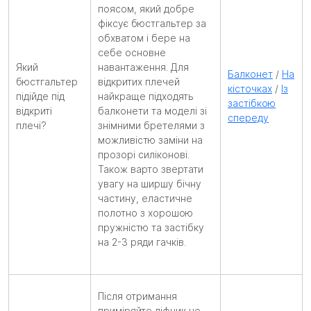
поясом, який добре
фіксує бюстгальтер за
обхватом і бере на
себе основне
Який
навантаження. Для
Балконет
/
На
бюстгальтер
відкритих плечей
кісточках
/
Із
підійде під
найкраще підходять
застібкою
відкриті
балконети та моделі зі
спереду
плечі?
знімними бретелями з
можливістю заміни на
прозорі силіконові.
Також варто звертати
увагу на ширшу бічну
частину, еластичне
полотно з хорошою
пружністю та застібку
на 2-3 ряди гачків.
Після отримання
приміряйте ліфчик не