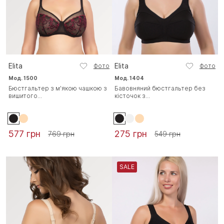
Elita
Elita
Фото
Фото
Мод. 1500
Мод. 1404
Бюстгальтер з м'якою чашкою з
Бавовняний бюстгальтер без
вишитого...
кісточок з...
577 грн
275 грн
769 грн
549 грн
SALE