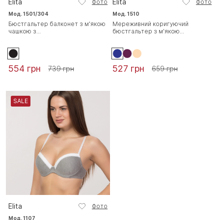
Elita
Elita
Фото
Фото
Мод. 1501/304
Мод. 1510
Бюстгальтер балконет з м'якою
Мереживний коригуючий
чашкою з...
бюстгальтер з м'якою...
554 грн
527 грн
739 грн
659 грн
SALE
Elita
Фото
Мод. 1107