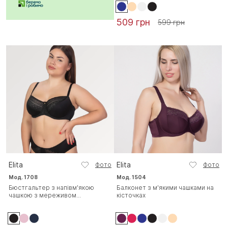
509 грн
599 грн
Elita
Elita
Фото
Фото
Мод. 1708
Мод. 1504
Бюстгальтер з напівм'якою
Балконет з м'якими чашками на
чашкою з мереживом...
кісточках