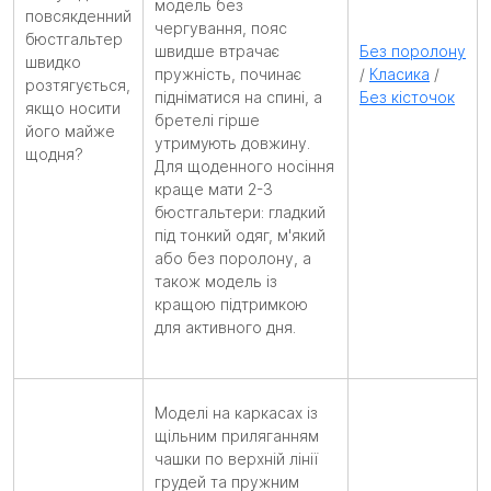
модель без
повсякденний
чергування, пояс
бюстгальтер
швидше втрачає
Без поролону
швидко
пружність, починає
/
Класика
/
розтягується,
підніматися на спині, а
Без кісточок
якщо носити
бретелі гірше
його майже
утримують довжину.
щодня?
Для щоденного носіння
краще мати 2-3
бюстгальтери: гладкий
під тонкий одяг, м'який
або без поролону, а
також модель із
кращою підтримкою
для активного дня.
Моделі на каркасах із
щільним приляганням
чашки по верхній лінії
грудей та пружним