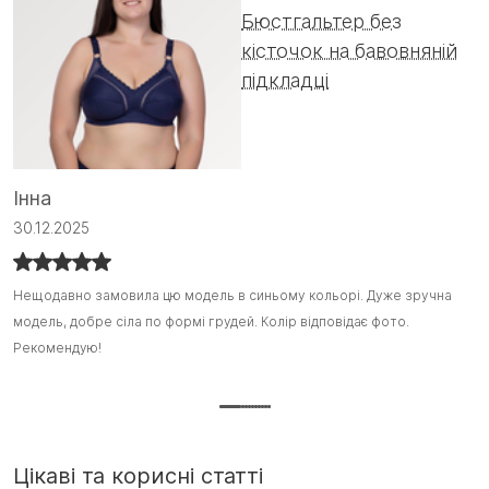
Бюстгальтер без
кісточок на бавовняній
підкладці
А
Інна
0
30.12.2025
Ц
Ц
Нещодавно замовила цю модель в синьому кольорі. Дуже зручна
Нещодавно замовила цю модель в синьому кольорі. Дуже зручна
о
о
модель, добре сіла по формі грудей. Колір відповідає фото.
модель, добре сіла по формі грудей. Колір відповідає фото.
Н
Д
Рекомендую!
Рекомендую! :)
на
Цікаві та корисні статті