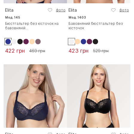
Elita
Elita
Фото
Фото
Мод. 145
Мод. 1403
Бюстгальтер без кісточок на
Бавовняний бюстгальтер без
бавовняній...
кісточок
422 грн
423 грн
469 грн
529 грн