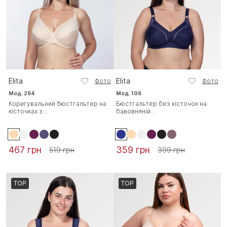
Elita
Elita
Фото
Фото
Мод. 264
Мод. 106
Коригувальний бюстгальтер на
Бюстгальтер без кісточок на
кісточках з...
бавовняній...
467 грн
359 грн
519 грн
399 грн
TOP
TOP