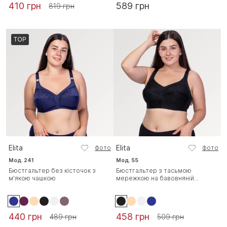
410 грн
589 грн
819 грн
TOP
Elita
Elita
Фото
Фото
Мод. 241
Мод. 55
Бюстгальтер без кісточок з
Бюстгальтер з тасьмою
м'якою чашкою
мережкою на бавовняній...
440 грн
458 грн
489 грн
509 грн