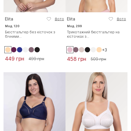
Elita
Elita
Фото
Фото
Мод. 120
Мод. 299
Бюстгальтер без кісточок з
Трикотажний бюстгальтер на
бічними...
кісточках з...
+3
449 грн
458 грн
499 грн
509 грн