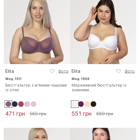
Elita
Elita
Фото
Фото
Мод. 1511
Мод. 1906
Бюстгальтер з м'якими чашками
Мереживний бюстгальтер із
із сітки
знімними...
471 грн
551 грн
589 грн
689 грн