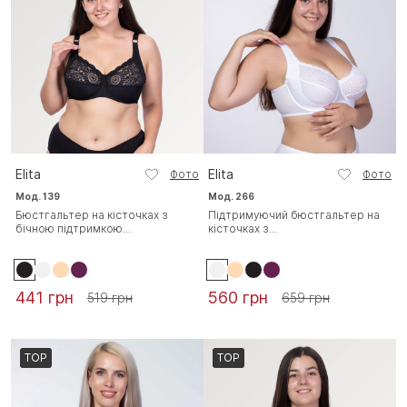
Elita
Elita
Фото
Фото
Мод. 139
Мод. 266
Бюстгальтер на кісточках з
Підтримуючий бюстгальтер на
бічною підтримкою...
кісточках з...
441 грн
560 грн
519 грн
659 грн
TOP
TOP