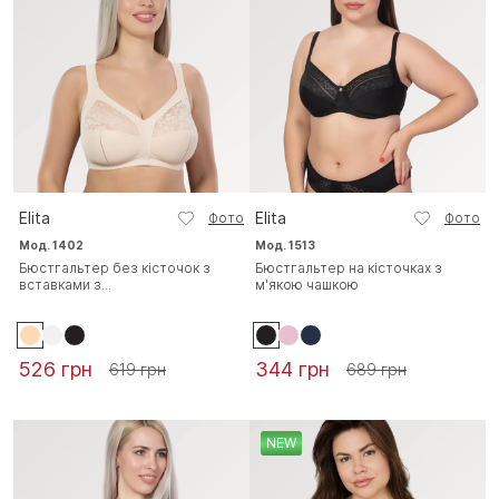
Elita
Elita
Фото
Фото
Мод. 1402
Мод. 1513
Бюстгальтер без кісточок з
Бюстгальтер на кісточках з
вставками з...
м'якою чашкою
526 грн
344 грн
619 грн
689 грн
NEW