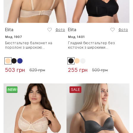
Elita
Elita
Фото
Фото
Мод. 1907
Мод. 1401
Бюстгальтер балконет на
Гладкий бюстгальтер без
поролоні з широкою...
кісточок з широкими...
503 грн
255 грн
629 грн
509 грн
NEW
SALE