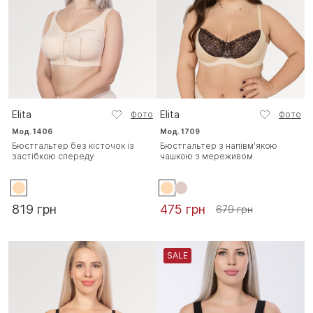
Elita
Elita
Фото
Фото
Мод. 1406
Мод. 1709
Бюстгальтер без кісточок із
Бюстгальтер з напівм'якою
застібкою спереду
чашкою з мереживом
819 грн
475 грн
679 грн
SALE