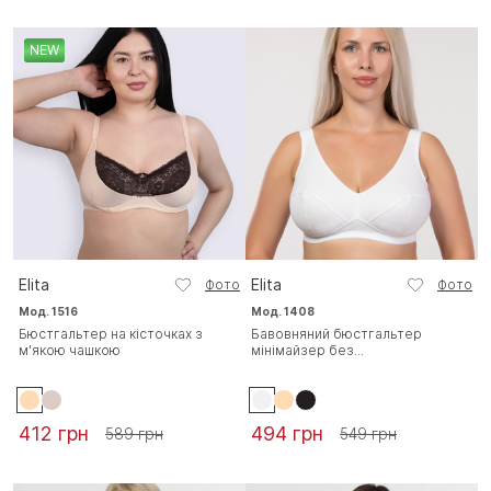
NEW
Elita
Elita
Фото
Фото
Мод. 1516
Мод. 1408
Бюстгальтер на кісточках з
Бавовняний бюстгальтер
м'якою чашкою
мінімайзер без...
412 грн
494 грн
589 грн
549 грн