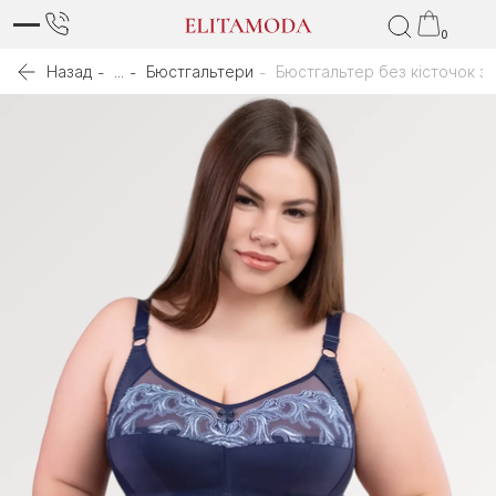
0
Назад
...
Бюстгальтери
Бюстгальтер без кісточок 