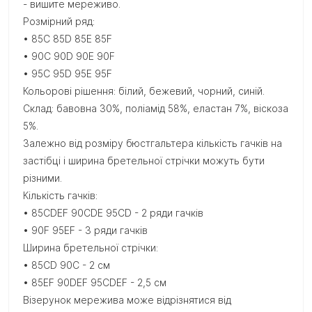
- вишите мереживо.
Розмірний ряд:
• 85C 85D 85E 85F
• 90C 90D 90E 90F
• 95C 95D 95E 95F
Кольорові рішення: білий, бежевий, чорний, синій.
Склад: бавовна 30%, поліамід 58%, еластан 7%, віскоза
5%.
Залежно від розміру бюстгальтера кількість гачків на
застібці і ширина бретельної стрічки можуть бути
різними.
Кількість гачків:
• 85CDEF 90CDE 95CD - 2 ряди гачків
• 90F 95EF - 3 ряди гачків
Ширина бретельної стрічки:
• 85CD 90C - 2 см
• 85EF 90DEF 95CDEF - 2,5 см
Візерунок мережива може відрізнятися від