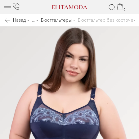
0
Назад
...
Бюстгальтеры
Бюстгальтер без косточек