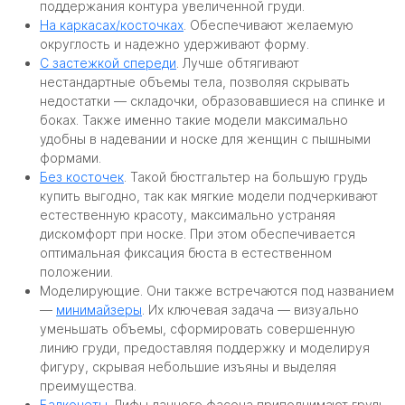
поддержания контура увеличенной груди.
На каркасах/косточках
. Обеспечивают желаемую
округлость и надежно удерживают форму.
С застежкой спереди
. Лучше обтягивают
нестандартные объемы тела, позволяя скрывать
недостатки — складочки, образовавшиеся на спинке и
боках. Также именно такие модели максимально
удобны в надевании и носке для женщин с пышными
формами.
Без косточек
. Такой бюстгальтер на большую грудь
купить выгодно, так как мягкие модели подчеркивают
естественную красоту, максимально устраняя
дискомфорт при носке. При этом обеспечивается
оптимальная фиксация бюста в естественном
положении.
Моделирующие. Они также встречаются под названием
—
минимайзеры
. Их ключевая задача — визуально
уменьшать объемы, сформировать совершенную
линию груди, предоставляя поддержку и моделируя
фигуру, скрывая небольшие изъяны и выделяя
преимущества.
Балконеты
. Лифы данного фасона приподнимают грудь,