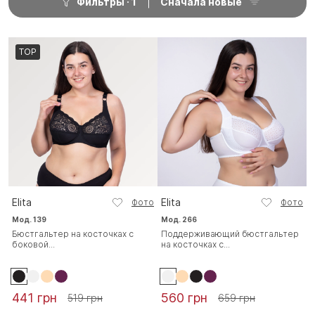
Фильтры
1
Сначала новые
TOP
Elita
Elita
Фото
Фото
Мод. 139
Мод. 266
Бюстгальтер на косточках с
Поддерживающий бюстгальтер
боковой...
на косточках с...
441 грн
560 грн
519 грн
659 грн