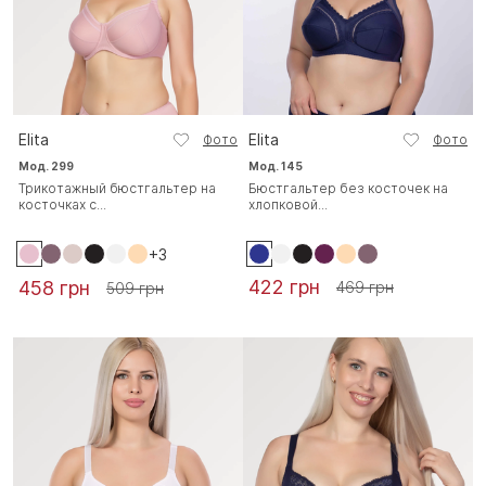
Elita
Elita
Фото
Фото
Мод. 299
Мод. 145
Трикотажный бюстгальтер на
Бюстгальтер без косточек на
косточках с...
хлопковой...
+3
422 грн
458 грн
469 грн
509 грн