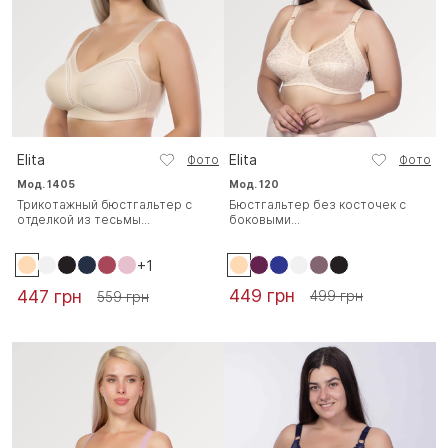
Elita
Elita
Фото
Фото
Мод. 1405
Мод. 120
Трикотажный бюстгальтер с
Бюстгальтер без косточек с
отделкой из тесьмы...
боковыми...
+1
449 грн
447 грн
499 грн
559 грн