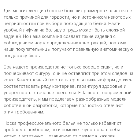
Для многих женщин бюстье больших размеров является не
только причиной для гордости, но и источником некоторых
неприятностей при выборе подходящего белья. Найти
удобный лифчик на большую грудь может быть сложной
задачей. Но наша компания создает такие изделия с
соблюдением норм определенных конструкций, поэтому
наши покупательницы получают правильную анатомическую
поддержку бюста.
Бра нашего производства не только хорошо сидят, но и
подчеркивают фигуру, они не оставляют при этом следов на
коже. Качественный бюстгальтер для пышных форм должен
соответствовать ряду критериев, гарантируя здоровье и
уверенность в теченье всего дня. Elitamoda - современный
производитель, и мы предлагаем разнообразные модели
собственной разработки, которые полностью отвечают
этим требованиям.
Носка профессионального белья не только избавит от
проблем с подбором, но и поможет чувствовать себя
уютно и эстетично. Независимо от размера, каждая