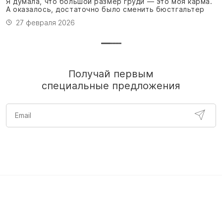
Я думала, что большой размер груди — это моя карма.
А оказалось, достаточно было сменить бюстгальтер
27 февраля 2026
Получай первым
специальные предложения