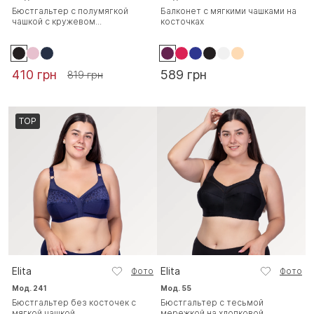
Бюстгальтер с полумягкой
Балконет с мягкими чашками на
чашкой с кружевом...
косточках
410 грн
589 грн
819 грн
TOP
Elita
Elita
Фото
Фото
Мод. 241
Мод. 55
Бюстгальтер без косточек с
Бюстгальтер с тесьмой
мягкой чашкой
мережкой на хлопковой...