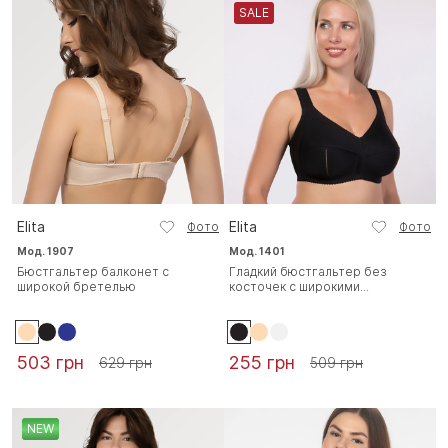
SALE
Elita
Elita
Фото
Фото
Мод. 1907
Мод. 1401
Бюстгальтер балконет с
Гладкий бюстгальтер без
широкой бретелью
косточек с широкими...
503 грн
255 грн
629 грн
509 грн
NEW