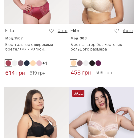
Elita
Elita
Фото
Фото
Мод. 1507
Мод. 303
Бюстгальтер с широкими
Бюстгальтер без косточек
бретелями и мягкой...
большого размера
+1
458 грн
614 грн
509 грн
819 грн
SALE