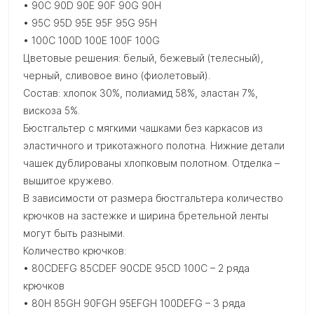
• 90C 90D 90E 90F 90G 90H
• 95C 95D 95E 95F 95G 95H
• 100C 100D 100E 100F 100G
Цветовые решения: белый, бежевый (телесный),
черный, сливовое вино (фиолетовый).
Состав: хлопок 30%, полиамид 58%, эластан 7%,
вискоза 5%.
Бюстгальтер с мягкими чашками без каркасов из
эластичного и трикотажного полотна. Нижние детали
чашек дублированы хлопковым полотном. Отделка –
вышитое кружево.
В зависимости от размера бюстгальтера количество
крючков на застежке и ширина бретельной ленты
могут быть разными.
Количество крючков:
• 80CDEFG 85CDEF 90CDE 95CD 100C – 2 ряда
крючков
• 80H 85GH 90FGH 95EFGH 100DEFG – 3 ряда