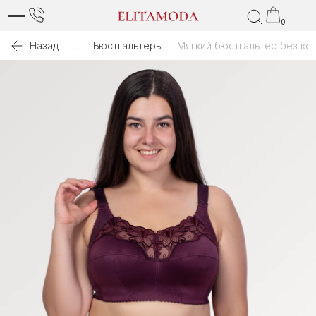
0
Назад
...
Бюстгальтеры
Мягкий бюстгальтер без ко