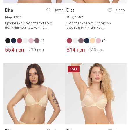
Elita
Elita
Фото
Фото
Мод. 1703
Мод. 1507
Кружевной бюстгальтер с
Бюстгальтер с широкими
полумягкой чашкой на...
бретелями и мягкой...
+1
+1
554 грн
614 грн
739 грн
819 грн
SALE