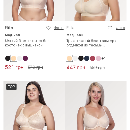
Elita
Elita
Фото
Фото
Мод. 249
Мод. 1405
Мягкий бюстгальтер без
Трикотажный бюстгальтер с
косточек с вышивкой
отделкой из тесьмы...
+1
521 грн
447 грн
579 грн
559 грн
TOP