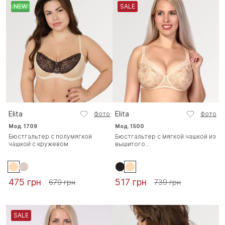
NEW
SALE
Elita
Elita
Фото
Фото
Мод. 1709
Мод. 1500
Бюстгальтер с полумягкой
Бюстгальтер с мягкой чашкой из
чашкой с кружевом
вышитого...
475 грн
517 грн
679 грн
739 грн
SALE