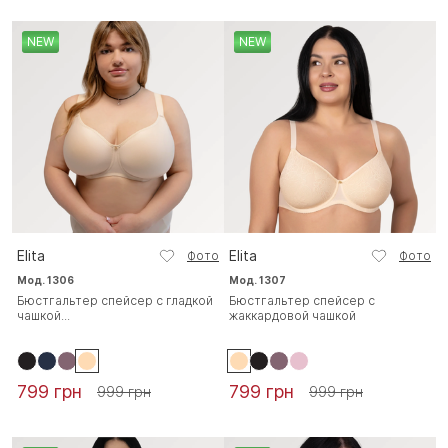
NEW
NEW
Elita
Elita
Фото
Фото
Мод. 1306
Мод. 1307
Бюстгальтер спейсер с гладкой
Бюстгальтер спейсер с
чашкой...
жаккардовой чашкой
799 грн
799 грн
999 грн
999 грн