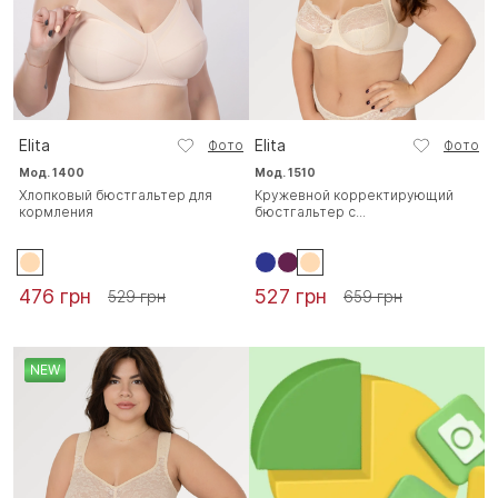
Elita
Elita
Фото
Фото
Мод. 1400
Мод. 1510
Хлопковый бюстгальтер для
Кружевной корректирующий
кормления
бюстгальтер с...
476 грн
527 грн
529 грн
659 грн
NEW