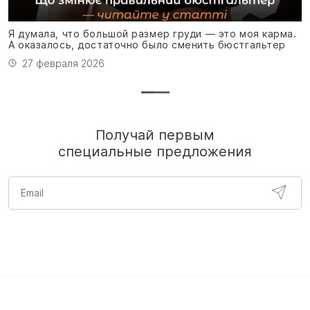
Я
м
Я думала, что большой размер груди — это моя карма.
А оказалось, достаточно было сменить бюстгальтер
27 февраля 2026
Получай первым
специальные предложения