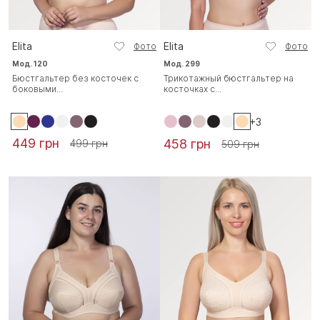
Elita
Elita
Фото
Фото
Мод. 120
Мод. 299
Бюстгальтер без косточек с
Трикотажный бюстгальтер на
боковыми...
косточках с...
+3
449 грн
458 грн
499 грн
509 грн