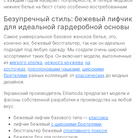
с каждым годом набирает популярность, и теперь нюдовое
нижнее белье на бюст стало особенно востребованным.
Безупречный стиль: бежевый лифчик
для идеальной гардеробной основы
Самое универсальное базовое женское белье, это,
конечно же, бежевый бюстгальтер, так как он идеально
подходит под любую одежду. Мы создали очень широкий
ассортимент таких бра. Он включает модели, выполненные
из
мягкого хлопка
,
нежного кружева
,
на
косточках
,
поролоновыми чашками
,
широкими
бретелями
разных коллекций: от
классических
до модных
дизайнов.
Украинский производитель Elitamoda предлагает модели и
фасоны собственной разработки и производства на любой
вкус:
бежевый лифчик базового типа —
классика
;
лифчик бежевый
с широкими бретелями
;
бюстгальтер бежевый
спортивного покроя
;
бежевое бра для подростков;