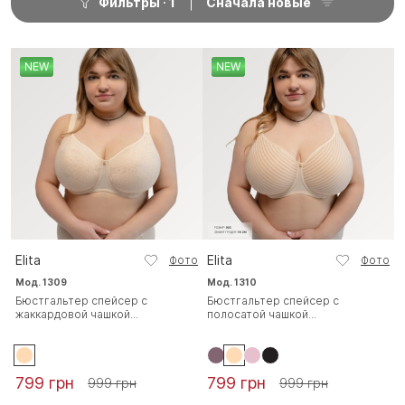
Фильтры
1
Сначала новые
NEW
NEW
Elita
Elita
Фото
Фото
Мод. 1309
Мод. 1310
Бюстгальтер спейсер с
Бюстгальтер спейсер с
жаккардовой чашкой...
полосатой чашкой...
799 грн
799 грн
999 грн
999 грн