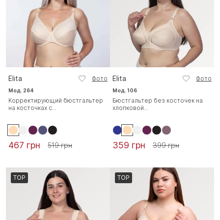
Elita
Elita
Фото
Фото
Мод. 264
Мод. 106
Корректирующий бюстгальтер
Бюстгальтер без косточек на
на косточках с...
хлопковой...
467 грн
359 грн
519 грн
399 грн
TOP
TOP