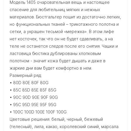
Модель 1405 очаровательная вещь и настоящее
спасение для любительниц мягких и нежных
материалов. Бюстгальтер пошит из достаточно легких,
но функциональных тканей – трикотажного полотна и
сетки, а украшен тесьмой «мережка». В этом лифе
нет косточек, так что он не будет сдавливать, а на
теле не останется следов после его снятия. Чашки и
ластовица бюстика дублированы хлопковым
полотном - значит кожа будет дышать и даже в
жаркие дни вам будет комфортно в нем.
Размерный ряд:
• 80D 80E 80F 80G
• 85C 85D 85E 85F 85G
• 90C 90D 90E 90F 90G
• 95C 95D 95E 95F 95G
• 100C 100D 100E 100F 100G
Цветовые решения: белый, черный, бежевый
(телесный), лила, какао, королевский синий, марсала.