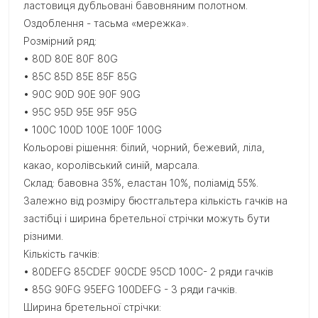
ластовиця дубльовані бавовняним полотном.
Оздоблення - тасьма «мережка».
Розмірний ряд:
• 80D 80E 80F 80G
• 85C 85D 85E 85F 85G
• 90C 90D 90E 90F 90G
• 95C 95D 95E 95F 95G
• 100C 100D 100E 100F 100G
Кольорові рішення: білий, чорний, бежевий, ліла,
какао, королівський синій, марсала.
Склад: бавовна 35%, еластан 10%, поліамід 55%.
Залежно від розміру бюстгальтера кількість гачків на
застібці і ширина бретельної стрічки можуть бути
різними.
Кількість гачків:
• 80DEFG 85CDEF 90CDE 95CD 100C- 2 ряди гачків
• 85G 90FG 95EFG 100DEFG - 3 ряди гачків.
Ширина бретельної стрічки: