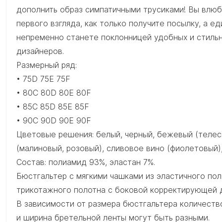
дополнить образ симпатичными трусиками! Вы влюби
первого взгляда, как только получите посылку, а е
непременно станете поклонницей удобных и стиль
дизайнеров.
Размерный ряд:
• 75D 75E 75F
• 80C 80D 80E 80F
• 85C 85D 85E 85F
• 90C 90D 90E 90F
Цветовые решения: белый, черный, бежевый (телесн
(малиновый, розовый), сливовое вино (фиолетовый)
Состав: полиамид 93%, эластан 7%.
Бюстгальтер с мягкими чашками из эластичного пол
трикотажного полотна с боковой корректирующей 
В зависимости от размера бюстгальтера количеств
и ширина бретельной ленты могут быть разными.