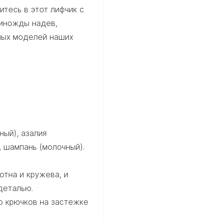
тесь в этот лифчик с
диножды надев,
ных моделей наших
ый), азалия
, шампань (молочный).
отна и кружева, и
деталью.
о крючков на застежке