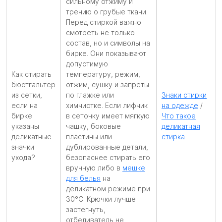
сильному отжиму и
трению о грубые ткани.
Перед стиркой важно
смотреть не только
состав, но и символы на
бирке. Они показывают
допустимую
Как стирать
температуру, режим,
бюстгальтер
отжим, сушку и запреты
из сетки,
по глажке или
Знаки стирки
если на
химчистке. Если лифчик
на одежде
/
бирке
в сеточку имеет мягкую
Что такое
указаны
чашку, боковые
деликатная
деликатные
пластины или
стирка
значки
дублированные детали,
ухода?
безопаснее стирать его
вручную либо в
мешке
для белья
на
деликатном режиме при
30°C. Крючки лучше
застегнуть,
отбеливатель не