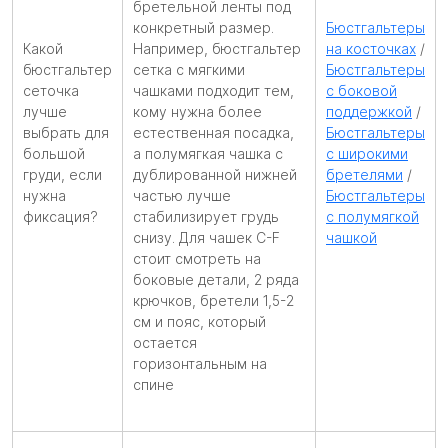
бретельной ленты под
конкретный размер.
Бюстгальтеры
Какой
Например, бюстгальтер
на косточках
/
бюстгальтер
сетка с мягкими
Бюстгальтеры
сеточка
чашками подходит тем,
с боковой
лучше
кому нужна более
поддержкой
/
выбрать для
естественная посадка,
Бюстгальтеры
большой
а полумягкая чашка с
с широкими
груди, если
дублированной нижней
бретелями
/
нужна
частью лучше
Бюстгальтеры
фиксация?
стабилизирует грудь
с полумягкой
снизу. Для чашек C-F
чашкой
стоит смотреть на
боковые детали, 2 ряда
крючков, бретели 1,5-2
см и пояс, который
остается
горизонтальным на
спине