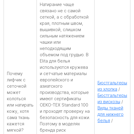
Натирание чаще
связано не с самой
сеткой, а с обработкой
края, плотным швом,
вышивкой, слишком
сильным натяжением
чашки или
неподходящим
объемом под грудью. В
Elita для белья
используются кружева
Почему
и сетчатые материалы
лифчик с
европейского и
Бюстгальтеры
сеточкой
азиатского
из хлопка
/
может
производства, которые
Бюстгальтеры
колоться
имеют сертификаты
из вискозы
/
или натирать
OEKO-TEX Standard 100
Виды тканей
кожу, хотя
и проходят проверку на
для нижнего
сама ткань
безопасность для кожи.
белья
/
кажется
Поэтому в моделях
мягкой?
бренда риск