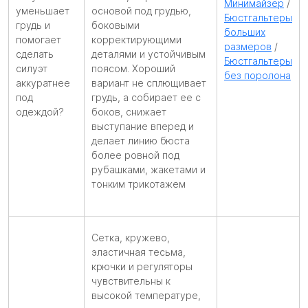
Минимайзер
/
уменьшает
основой под грудью,
Бюстгальтеры
грудь и
боковыми
больших
помогает
корректирующими
размеров
/
сделать
деталями и устойчивым
Бюстгальтеры
силуэт
поясом. Хороший
без поролона
аккуратнее
вариант не сплющивает
под
грудь, а собирает ее с
одеждой?
боков, снижает
выступание вперед и
делает линию бюста
более ровной под
рубашками, жакетами и
тонким трикотажем
Сетка, кружево,
эластичная тесьма,
крючки и регуляторы
чувствительны к
высокой температуре,