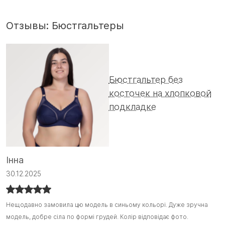
Отзывы: Бюстгальтеры
Бюстгальтер без
косточек на хлопковой
подкладке
А
Інна
0
30.12.2025
Ц
Ц
Нещодавно замовила цю модель в синьому кольорі. Дуже зручна
Нещодавно замовила цю модель в синьому кольорі. Дуже зручна
о
о
модель, добре сіла по формі грудей. Колір відповідає фото.
модель, добре сіла по формі грудей. Колір відповідає фото.
Н
П