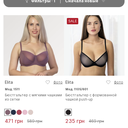
Фильтры
1
Сначала новые
SALE
Elita
Elita
Фото
Фото
Мод. 1511
Мод. 1105/601
Бюстгальтер с мягкими чашками
Бюстгальтер с формованной
из сетки
чашкой push-up
471 грн
235 грн
589 грн
469 грн