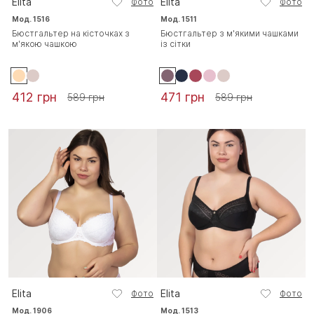
Elita
Elita
Фото
Фото
Мод. 1516
Мод. 1511
Бюстгальтер на кісточках з
Бюстгальтер з м'якими чашками
м'якою чашкою
із сітки
412 грн
471 грн
589 грн
589 грн
Elita
Elita
Фото
Фото
Мод. 1906
Мод. 1513