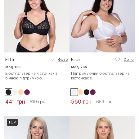
Elita
Elita
Фото
Фото
Мод. 139
Мод. 266
Бюстгальтер на кісточках з
Підтримуючий бюстгальтер на
бічною підтримкою...
кісточках з...
441 грн
560 грн
519 грн
659 грн
TOP