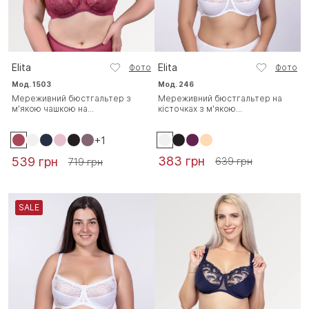
Elita
Elita
Фото
Фото
Мод. 1503
Мод. 246
Мереживний бюстгальтер з
Мереживний бюстгальтер на
м'якою чашкою на...
кісточках з м'якою...
+1
383 грн
539 грн
639 грн
719 грн
SALE