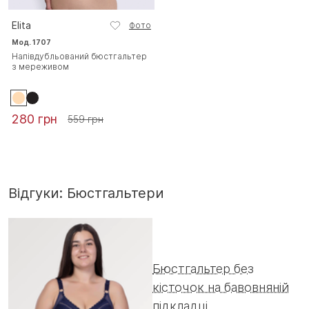
Elita
Фото
Мод. 1707
Напівдубльований бюстгальтер
з мереживом
280 грн
559 грн
Відгуки: Бюстгальтери
Бюстгальтер без
кісточок на бавовняній
підкладці