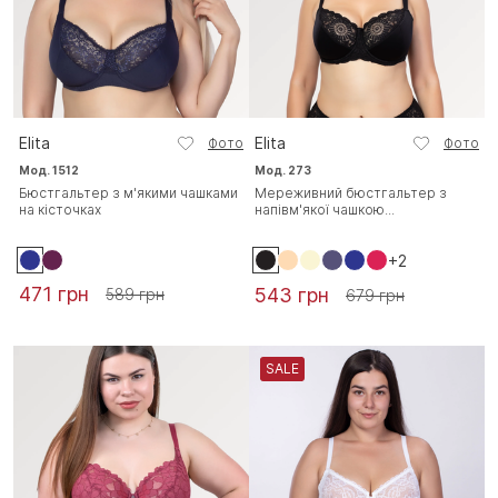
Elita
Elita
Фото
Фото
Мод. 1512
Мод. 273
Бюстгальтер з м'якими чашками
Мереживний бюстгальтер з
на кісточках
напівм'якої чашкою...
+2
471 грн
543 грн
589 грн
679 грн
SALE