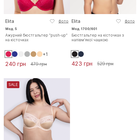
Elita
Elita
Фото
Фото
Мод. 5
Мод. 1700/601
Ажурний бюстгальтер "push-up"
Бюстгальтер на кісточках з
на кісточках
напівм'якої чашкою
+1
423 грн
240 грн
529 грн
479 грн
SALE