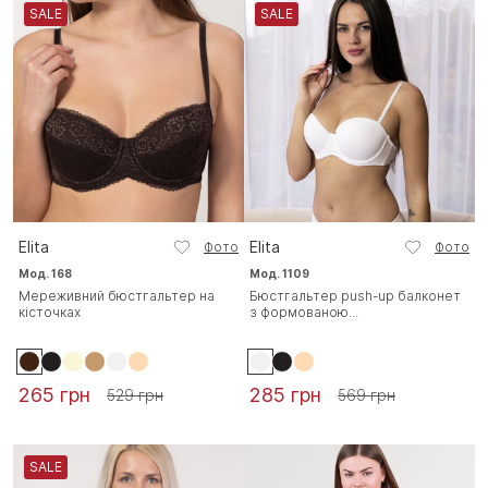
SALE
SALE
Elita
Elita
Фото
Фото
Мод. 168
Мод. 1109
Мереживний бюстгальтер на
Бюстгальтер push-up балконет
кісточках
з формованою...
265 грн
285 грн
529 грн
569 грн
SALE