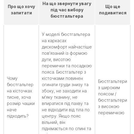
На що звернути увагу
Про що хочу
Що ще
під час вибору
запитати
подивитися
бюстгальтера
У моделі бюстгальтера
на каркасах
дискомфорт найчастіше
пов'язаний із формою
дуги, висотою
перемички та посадкою
пояса. Бюстгальтер з
Чому
кісточками повинен
Бюстгальтери
бюстгальтер
огинати груди знизу та
з широким
на кісточках
збоку, не заходити на
поясом /
тисне, хоча
м'яку тканину, не
бюстгальтери
розмір чашки
впиратися під пахву та
з високою
наче
не відходити від тіла по
перемичкою
підходить?
центру. Якщо пояс
вільний, він
піднімається по спині та