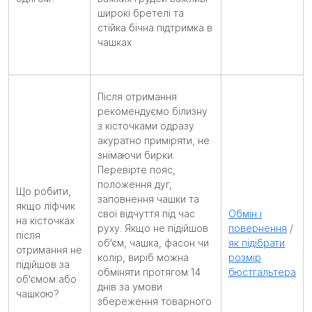
широкі бретелі та
стійка бічна підтримка в
чашках
Після отримання
рекомендуємо білизну
з кісточками одразу
акуратно приміряти, не
знімаючи бирки.
Перевірте пояс,
положення дуг,
Що робити,
заповнення чашки та
якщо ліфчик
свої відчуття під час
Обмін і
на кісточках
руху. Якщо не підійшов
повернення
/
після
об'єм, чашка, фасон чи
як підібрати
отримання не
колір, виріб можна
розмір
підійшов за
обміняти протягом 14
бюстгальтера
об'ємом або
днів за умови
чашкою?
збереження товарного