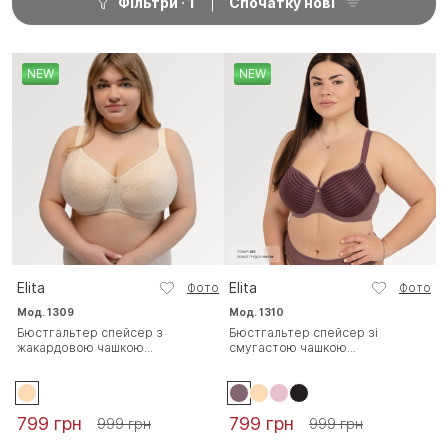
Фільтри
1
Спочатку нові
NEW
NEW
Elita
Elita
Фото
Фото
Мод. 1309
Мод. 1310
Бюстгальтер спейсер з
Бюстгальтер спейсер зі
жакардовою чашкою...
смугастою чашкою...
799 грн
799 грн
999 грн
999 грн