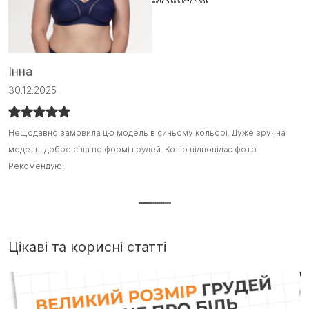
А
Інна
0
30.12.2025
Ц
Ц
Нещодавно замовила цю модель в синьому кольорі. Дуже зручна
Нещодавно замовила цю модель в синьому кольорі. Дуже зручна
о
о
модель, добре сіла по формі грудей. Колір відповідає фото.
модель, добре сіла по формі грудей. Колір відповідає фото.
Н
Д
Рекомендую!
Рекомендую! :)
на
Цікаві та корисні статті