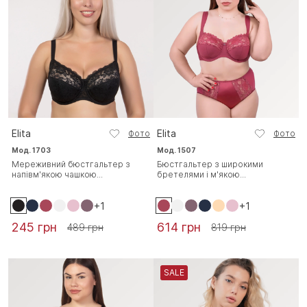
Elita
Elita
Фото
Фото
Мод. 1703
Мод. 1507
Мереживний бюстгальтер з
Бюстгальтер з широкими
напівм'якою чашкою...
бретелями і м'якою...
+1
+1
245 грн
614 грн
489 грн
819 грн
SALE