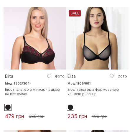
SALE
Elita
Elita
Фото
Фото
Мод. 1502/304
Мод. 1105/601
Бюстгальтер з м'якою чашкою
Бюстгальтер з формованою
на кісточках
чашкою push-up
479 грн
235 грн
639 грн
469 грн