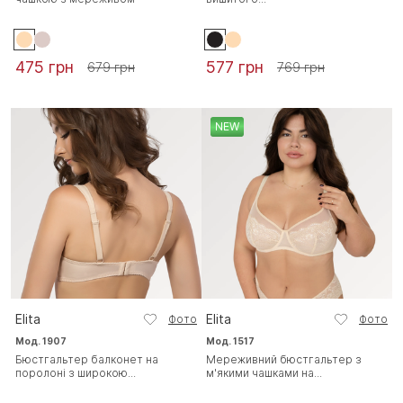
475 грн
577 грн
679 грн
769 грн
NEW
Elita
Elita
Фото
Фото
Мод. 1907
Мод. 1517
Бюстгальтер балконет на
Мереживний бюстгальтер з
поролоні з широкою...
м'якими чашками на...