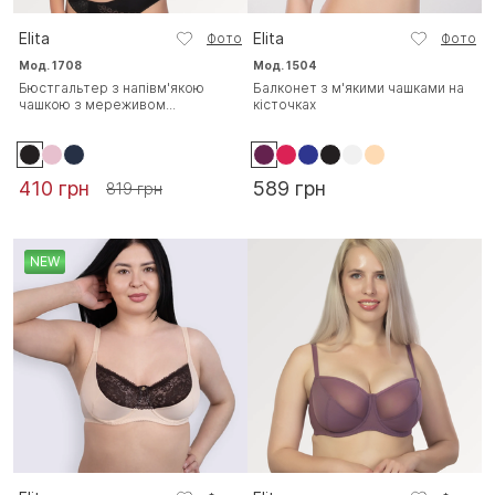
Elita
Elita
Фото
Фото
Мод. 1708
Мод. 1504
Бюстгальтер з напівм'якою
Балконет з м'якими чашками на
чашкою з мереживом...
кісточках
410 грн
589 грн
819 грн
NEW