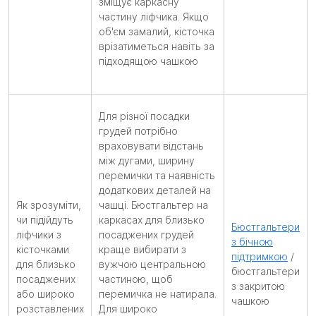
зміщує каркасну
частину ліфчика. Якщо
об'єм замалий, кісточка
врізатиметься навіть за
підходящою чашкою
Для різної посадки
грудей потрібно
враховувати відстань
між дугами, ширину
перемички та наявність
додаткових деталей на
Як зрозуміти,
чашці. Бюстгальтер на
чи підійдуть
каркасах для близько
Бюстгальтери
ліфчики з
посаджених грудей
з бічною
кісточками
краще вибирати з
підтримкою
/
для близько
вужчою центральною
бюстгальтери
посаджених
частиною, щоб
з закритою
або широко
перемичка не натирала.
чашкою
розставлених
Для широко