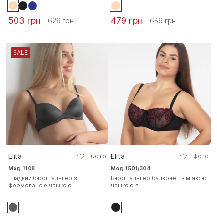
503 грн
479 грн
629 грн
639 грн
SALE
Elita
Elita
Фото
Фото
Мод. 1108
Мод. 1501/304
Гладкий бюстгальтер з
Бюстгальтер балконет з м'якою
формованою чашкою...
чашкою з...