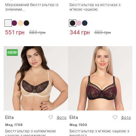
Мереживний бюстгальтер із
Бюстгальтер на кісточках з
знімними...
м'якою чашкою
551 грн
344 грн
689 грн
689 грн
NEW
Elita
Elita
Фото
Фото
Мод. 1709
Мод. 1500
Бюстгальтер з напівм'якою
Бюстгальтер з м'якою чашкою з
чашкою з мереживом
вишитого...