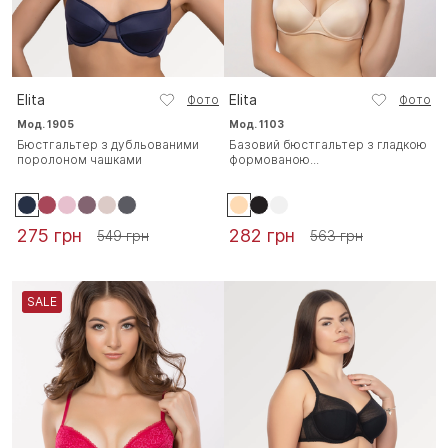
Elita
Elita
Фото
Фото
Мод. 1905
Мод. 1103
Бюстгальтер з дубльованими
Базовий бюстгальтер з гладкою
поролоном чашками
формованою...
275 грн
282 грн
549 грн
563 грн
SALE