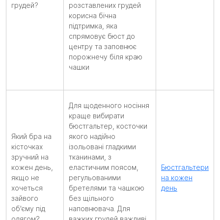
грудей?
розставлених грудей
корисна бічна
підтримка, яка
спрямовує бюст до
центру та заповнює
порожнечу біля краю
чашки
Для щоденного носіння
краще вибирати
бюстгальтер, косточки
Який бра на
якого надійно
кісточках
ізольовані гладкими
зручний на
тканинами, з
кожен день,
еластичним поясом,
Бюстгальтери
якщо не
регульованими
на кожен
хочеться
бретелями та чашкою
день
зайвого
без щільного
об'єму під
наповнювача. Для
одягом?
важких грудей важливі