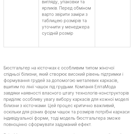
вигляду, упаковки та
ярликів. Перед обміном
варто звірити заміри з
таблицею розмірів та
уточнити у менеджера
сусідній розмір
Бюстгальтер на кісточках є особливим типом жіночої
спідньої білизни, який створює високий рівень підтримки і
формування грудей за допомогою металевих каркасів,
вшитим по лінії чашок під грудьми. Компанія ЕлітаМода
завдяки наявності власного штату технологів-конструкторів
приділяє особливу увагу вибору каркасів для кожної моделі
білизни з кісточками. Цей процес критично важливий,
оскільки для різних форм чашок та розмірів потрібні каркаси
індивідуальної форми, тоді модель бюстгальтера зможе
повноцінно сформувати задуманий ефект.