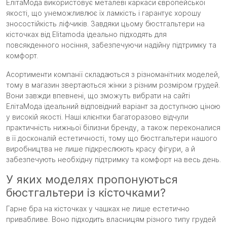
ЕлітаМода використовує металеві каркаси європейської
якості, що унеможливлює їх ламкість і гарантує хорошу
зносостійкість ліфчиків. Завдяки цьому бюстгальтери на
кісточках від Elitamoda ідеально підходять для
повсякденного носіння, забезпечуючи надійну підтримку та
комфорт.
Асортименти компанії складаються з різноманітних моделей,
тому в магазин звертаються жінки з різним розміром грудей.
Вони завжди впевнені, що зможуть вибрати на сайті
ЕлітаМода ідеальний відповідний варіант за доступною ціною
у високій якості. Наші клієнтки багаторазово відчули
практичність нижньої білизни бренду, а також переконалися
в її досконалій естетичності, тому що бюстгальтери нашого
виробництва не лише підкреслюють красу фігури, а й
забезпечують необхідну підтримку та комфорт на весь день.
У яких моделях пропонуються
бюстгальтери із кісточками?
Гарне бра на кісточках у чашках не лише естетично
привабливе. Воно підходить власницям різного типу грудей