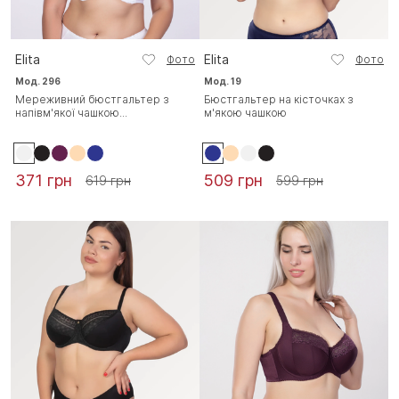
Elita
Elita
Фото
Фото
Мод. 296
Мод. 19
Мереживний бюстгальтер з
Бюстгальтер на кісточках з
напівм'якої чашкою...
м'якою чашкою
371 грн
509 грн
619 грн
599 грн