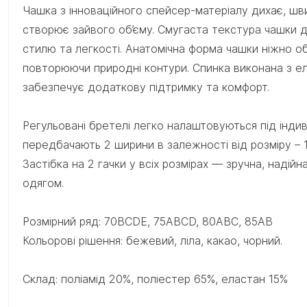
Чашка з інноваційного спейсер-матеріалу дихає, шв
створює зайвого об’єму. Смугаста текстура чашки 
стилю та легкості. Анатомічна форма чашки ніжно об
повторюючи природні контури. Спинка виконана з ел
забезпечує додаткову підтримку та комфорт.
Регульовані бретелі легко налаштовуються під індив
передбачають 2 ширини в залежності від розміру – 1
Застібка на 2 гачки у всіх розмірах — зручна, надійн
одягом.
Розмірний ряд: 70ВCDE, 75ABCD, 80ABC, 85AB
Кольорові рішення: бежевий, ліла, какао, чорний.
Склад: поліамід 20%, поліестер 65%, еластан 15%