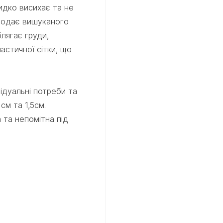
идко висихає та не
додає вишуканого
лягає груди,
астичної сітки, що
ідуальні потреби та
см та 1,5см.
а та непомітна під