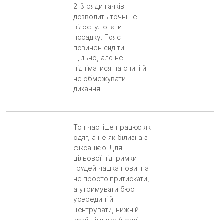
2-3 ряди гачків
дозволить точніше
відрегулювати
посадку. Пояс
повинен сидіти
щільно, але не
підніматися на спині й
не обмежувати
дихання.
Топ частіше працює як
одяг, а не як білизна з
фіксацією. Для
цільової підтримки
грудей чашка повинна
не просто притискати,
а утримувати бюст
усередині й
центрувати, нижній
край ліфчика (пояс) —