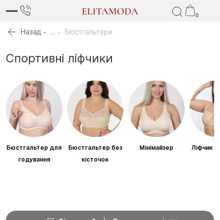
0
Назад
...
Бюстгальтери
Спортивні ліфчики
Бюстгальтер для
Бюстгальтер без
Мінімайзер
Ліфчик б
годування
кісточок