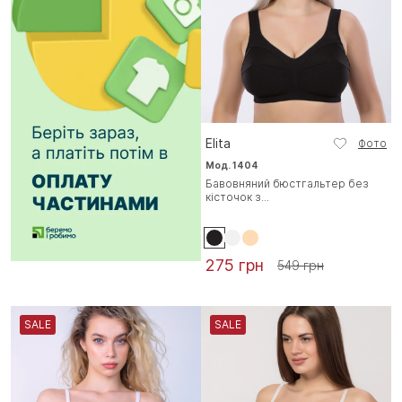
Elita
Фото
Мод. 1404
Бавовняний бюстгальтер без
кісточок з...
275 грн
549 грн
SALE
SALE