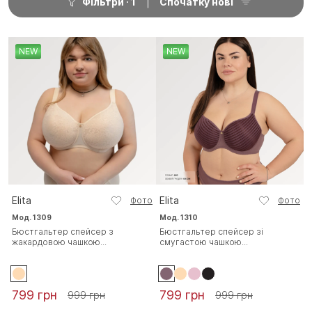
Фільтри
1
Спочатку нові
NEW
NEW
Elita
Elita
Фото
Фото
Мод. 1309
Мод. 1310
Бюстгальтер спейсер з
Бюстгальтер спейсер зі
жакардовою чашкою...
смугастою чашкою...
799 грн
799 грн
999 грн
999 грн