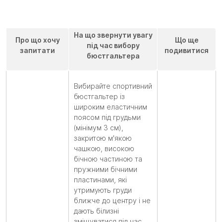
На що звернути увагу
Про що хочу
Що ще
під час вибору
запитати
подивитися
бюстгальтера
Вибирайте спортивний
бюстгальтер із
широким еластичним
поясом під грудьми
(мінімум 3 см),
закритою м'якою
чашкою, високою
бічною частиною та
пружними бічними
пластинами, які
утримують груди
ближче до центру і не
дають білизні
зміщуватися під час