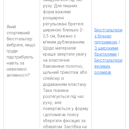
руху. Для пишних
форм важливі
розширені
регульовані бретелі
Який
шириною близько 2-
Бюстгальтери
спортивний
2,5 см, бажано з
з бічною
бюстгальтер
м'яким дублюванням.
підтримкою
/
вибрати, якщо
Щодо матеріалів
З широкими
груди
краще звертати увагу
бретелями
/
підстрибують
на еластичне
Бюстгальтери
навіть за
бавовняне полотно,
великих
невеликої
щільний трикотаж або
розмірів
активності?
спейсер із
додаванням еластану.
Така тканина
розтягується під час
руху, але
повертається у форму
і допомагає поясу
зберігати фіксацію за
обхватом. Застібка на