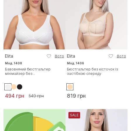
Elita
Elita
Фото
Фото
Мод. 1408
Мод. 1406
Бавовняний бюстгальтер
Бюстгальтер без кісточок із
мінімайзер без...
застібкою спереду
494 грн
819 грн
549 грн
SALE