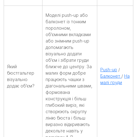
Моделі push-up або
балконет із тонким
поролоном,
об'ємними вкладками
або знімним push-up
допомагають
візуально додати
об'єм і зібрати груди
Який
ближче до центру. За
Push-up
/
бюстгальтер
малих форм добре
Балконет
/
На
візуально
працюють чашки з
малі груди
додає об'єм?
діагональними швами,
формована
конструкція і більш
глибокий виріз, які
створюють округлу
лінію бюста і більш
виразно відкривають
декольте навіть у