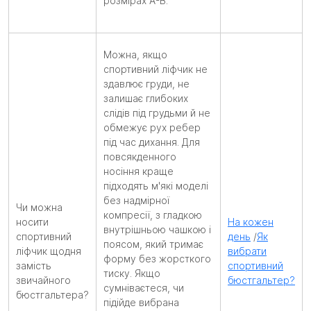
розмірах A-B.
Можна, якщо
спортивний ліфчик не
здавлює груди, не
залишає глибоких
слідів під грудьми й не
обмежує рух ребер
під час дихання. Для
повсякденного
носіння краще
підходять м'які моделі
без надмірної
Чи можна
компресії, з гладкою
носити
На кожен
внутрішньою чашкою і
спортивний
день
/
Як
поясом, який тримає
ліфчик щодня
вибрати
форму без жорсткого
замість
спортивний
тиску. Якщо
звичайного
бюстгальтер?
сумніваєтеся, чи
бюстгальтера?
підійде вибрана