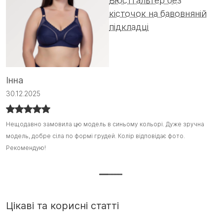
Бюстгальтер без
кісточок на бавовняній
підкладці
А
Інна
0
30.12.2025
Ц
Ц
Нещодавно замовила цю модель в синьому кольорі. Дуже зручна
Нещодавно замовила цю модель в синьому кольорі. Дуже зручна
о
о
модель, добре сіла по формі грудей. Колір відповідає фото.
модель, добре сіла по формі грудей. Колір відповідає фото.
Н
Д
Рекомендую!
Рекомендую! :)
на
Цікаві та корисні статті