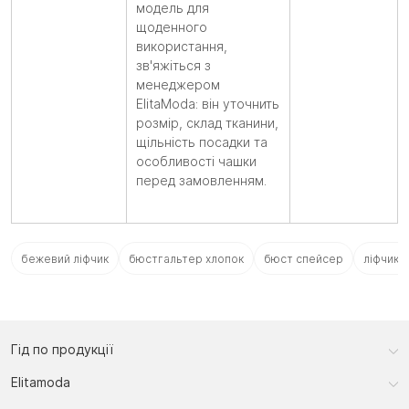
модель для
щоденного
використання,
зв'яжіться з
менеджером
ElitaModa: він уточнить
розмір, склад тканини,
щільність посадки та
особливості чашки
перед замовленням.
бежевий ліфчик
бюстгальтер хлопок
бюст спейсер
ліфчик п
Гід по продукції
Elitamoda