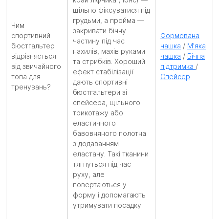
щільно фіксуватися під
грудьми, а пройма —
Чим
закривати бічну
спортивний
Формована
частину під час
бюстгальтер
чашка
/
М'яка
нахилів, махів руками
відрізняється
чашка
/
Бічна
та стрибків. Хороший
від звичайного
підтримка
/
ефект стабілізації
топа для
Спейсер
дають спортивні
тренувань?
бюстгальтери зі
спейсера, щільного
трикотажу або
еластичного
бавовняного полотна
з додаванням
еластану. Такі тканини
тягнуться під час
руху, але
повертаються у
форму і допомагають
утримувати посадку.