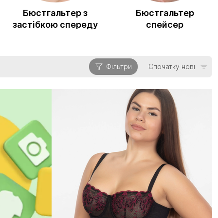
Бюстгальтер з
Бюстгальтер
застібкою спереду
спейсер
Фільтри
Спочатку нові