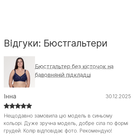
Відгуки: Бюстгальтери
Бюстгальтер без кісточок на
бавовняній підкладці
Інна
30.12.2025
Нещодавно замовила цю модель в синьому
Нещодавно замовила цю модель в синьому
кольорі. Дуже зручна модель, добре сіла по формі
кольорі. Дуже зручна модель, добре сіла по формі
грудей. Колір відповідає фото. Рекомендую!
грудей. Колір відповідає фото. Рекомендую! :)