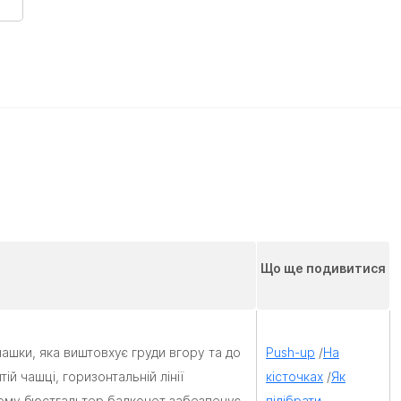
Що ще подивитися
ашки, яка виштовхує груди вгору та до
Push-up
/
На
й чашці, горизонтальній лінії
кісточках
/
Як
. Тому бюстгальтер балконет забезпечує
підібрати