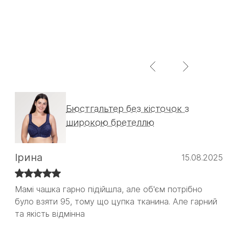
Бюстгальтер без кісточок з
широкою бретеллю
Ірина
15.08.2025
Мамі чашка гарно підійшла, але об'єм потрібно
Мамі чашка гарно підійшла, але об'єм потрібно
було взяти 95, тому що цупка тканина. Але гарний
було взяти 95, тому що цупка тканина. Але гарний
та якість відмінна
та якість відмінна