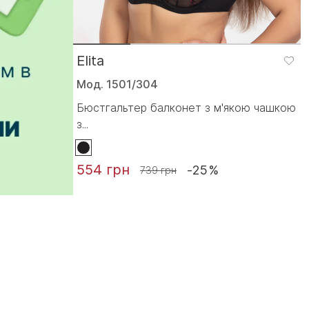
Elita
Мод. 1501/304
Бюстгальтер балконет з м'якою чашкою
з...
554 грн
-25%
739 грн