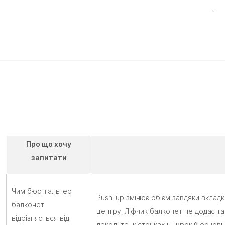
Про що хочу
запитати
Чим бюстгальтер
Push-up змінює об'єм завдяки вклад
балконет
центру. Ліфчик балконет не додає так
відрізняється від
декольте, кісточках і широкій основ