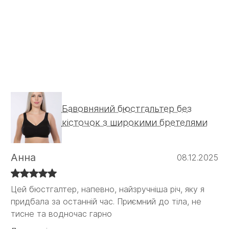
Бавовняний бюстгальтер без
кісточок з широкими бретелями
Анна
08.12.2025
Цей бюстгалтер, напевно, найзручніша річ, яку я
Цей бюстгалтер, напевно, найзручніша річ, яку я
придбала за останній час. Приємний до тіла, не
придбала за останній час. Приємний до тіла, не
тисне та водночас гарно
тисне та водночас гарно тримає. Ніяких кісточок,
які б впивались в тіло або давили десь.