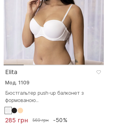
Elita
Мод. 1109
Бюстгальтер push-up балконет з
формованою...
285 грн
-50%
569 грн