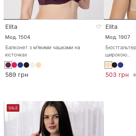
Elita
Elita
Мод. 1504
Мод. 1907
Балконет з м'якими чашками на
Бюстгальтер
кісточках
широкою...
589 грн
503 грн
6
SALE