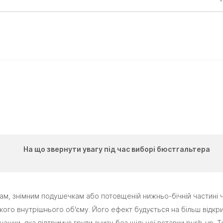
На що звернути увагу під час виборі бюстгальтера
кам, знімним подушечкам або потовщеній нижньо-бічній частині ч
ого внутрішнього об'єму. Його ефект будується на більш відкриті
і чашки, яка підтримує груди знизу без щільної вставки push-up