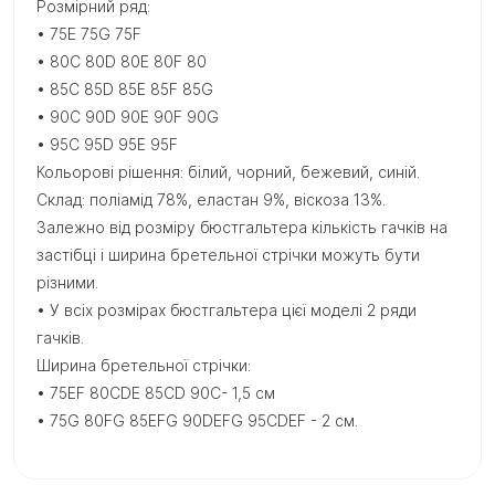
Розмірний ряд:
• 75E 75G 75F
• 80C 80D 80E 80F 80
• 85C 85D 85E 85F 85G
• 90C 90D 90E 90F 90G
• 95C 95D 95E 95F
Кольорові рішення: білий, чорний, бежевий, синій.
Склад: поліамід 78%, еластан 9%, віскоза 13%.
Залежно від розміру бюстгальтера кількість гачків на
застібці і ширина бретельної стрічки можуть бути
різними.
• У всіх розмірах бюстгальтера цієї моделі 2 ряди
гачків.
Ширина бретельної стрічки:
• 75EF 80CDE 85CD 90C- 1,5 см
• 75G 80FG 85EFG 90DEFG 95CDEF - 2 см.