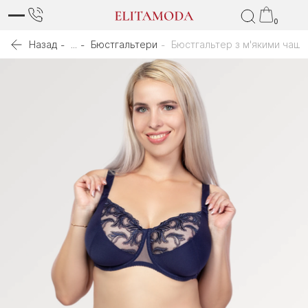
0
Назад
...
Бюстгальтери
Бюстгальтер з м'якими чашк