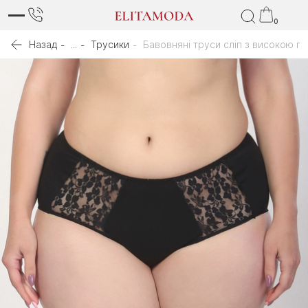
0
Назад
...
Трусики
Бавовняні труси сліп з високою п