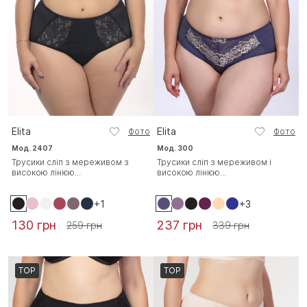
Elita
Elita
Фото
Фото
Мод. 2407
Мод. 300
Трусики сліп з мереживом з
Трусики сліп з мереживом і
високою лінією...
високою лінією...
+1
+3
130 грн
237 грн
259 грн
339 грн
TOP
TOP