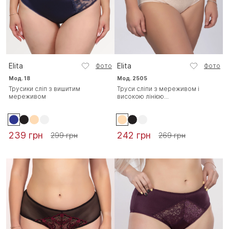
Elita
Elita
Фото
Фото
Мод. 18
Мод. 2505
Трусики сліп з вишитим
Труси сліпи з мереживом і
мереживом
високою лінією...
239 грн
242 грн
299 грн
269 грн