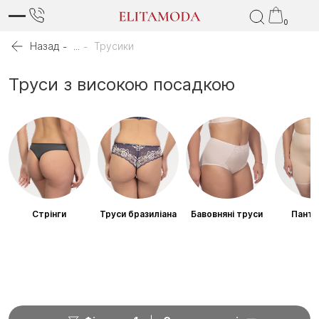
0
Назад
...
Трусики
Труси з високою посадкою
Стрінги
Труси бразиліана
Бавовняні труси
Панта