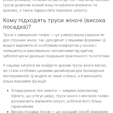
трусів дозволяє кожній жінці почуватися впевнено та
красиво, а також підкреслити переваги силуету.
Кому підходять труси жіночі (висока
посадка)?
Труси з завищеною талією — це універсальне рішення як
для струнких жінок, так і для дівчат з пишними формами. Ці
моделі виділяються особливим комфортом у носінні і
залишаються максимально непомітними під одягом,
забезпечуючи ідеальне поєднання практичності та естетики.
У нашому каталозі ви знайдете красиві труси жіночі високі,
які стали особливо цікавими дизайнерам для проведення
експериментів. Ці моделі не лише стильні, а й виконують
кілька важливих функцій:
Згладжування лінії живота — завдяки невеликому
ефекту, що утягує шкіру, труси жіночі з високою талією
допомагають вирівняти силует, роблячи його більш
гармонійним.
Висока посадка трусів — це хороший спосіб приховати