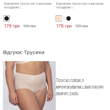
Бавовняні труси сліп з високою
Бавовняні труси сліп з високою
посадкою і...
посадкою і...
179 грн
179 грн
199 грн
199 грн
Відгуки: Трусики
Труси сліпи з
мереживом і високою
лінією талії