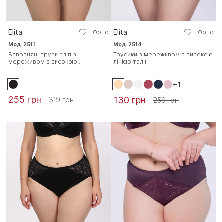
Elita
Elita
Фото
Фото
Мод. 2511
Мод. 2514
Бавовняні труси сліп з
Трусики з мереживом з високою
мереживом з високою...
лінією талії
+1
255 грн
130 грн
319 грн
259 грн