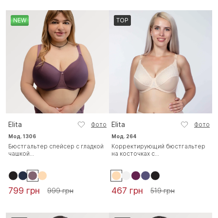
NEW
TOP
Elita
Elita
Фото
Фото
Мод. 1306
Мод. 264
Бюстгальтер спейсер с гладкой
Корректирующий бюстгальтер
чашкой...
на косточках с...
799 грн
467 грн
999 грн
519 грн