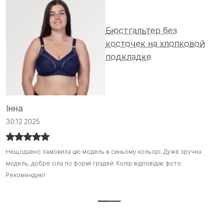
Бюстгальтер без
косточек на хлопковой
подкладке
А
Інна
0
30.12.2025
Ц
Ц
Нещодавно замовила цю модель в синьому кольорі. Дуже зручна
Нещодавно замовила цю модель в синьому кольорі. Дуже зручна
о
о
модель, добре сіла по формі грудей. Колір відповідає фото.
модель, добре сіла по формі грудей. Колір відповідає фото.
Н
П
Рекомендую!
Рекомендую! :)
на