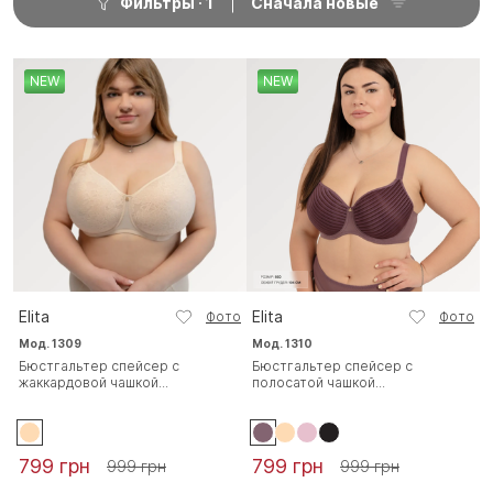
Фильтры
1
Сначала новые
NEW
NEW
Elita
Elita
Фото
Фото
Мод. 1309
Мод. 1310
Бюстгальтер спейсер с
Бюстгальтер спейсер с
жаккардовой чашкой...
полосатой чашкой...
799 грн
799 грн
999 грн
999 грн