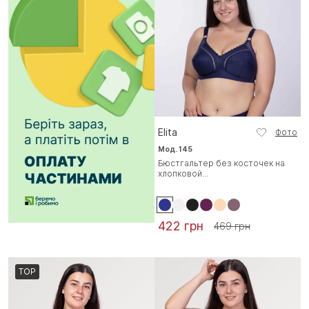
Elita
Фото
Мод. 145
Бюстгальтер без косточек на
хлопковой...
422 грн
469 грн
TOP