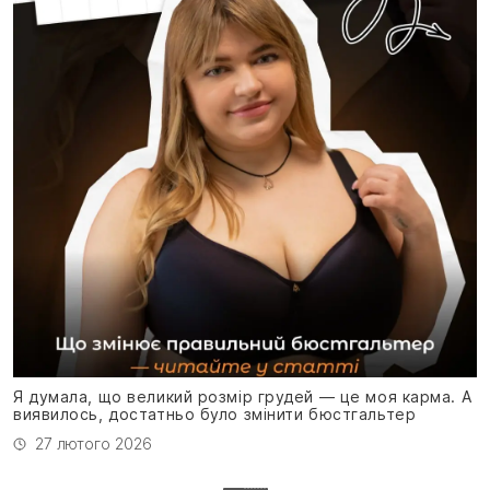
Я
н
Я думала, що великий розмір грудей — це моя карма. А
виявилось, достатньо було змінити бюстгальтер
27 лютого 2026