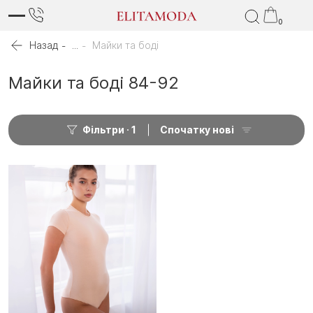
0
Назад
...
Майки та боді
Майки та боді 84-92
Фільтри
1
Спочатку нові