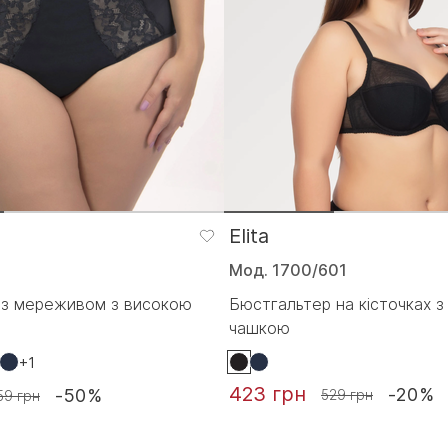
Elita
Мод. 1700/601
п з мереживом з високою
Бюстгальтер на кісточках з 
чашкою
+1
423 грн
-20%
-50%
529 грн
59 грн