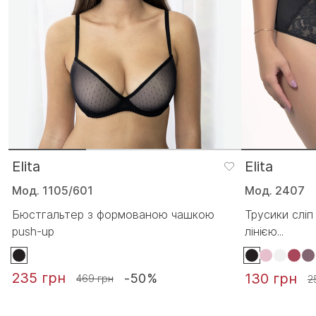
Elita
Elita
Мод. 1105/601
Мод. 2407
Бюстгальтер з формованою чашкою
Трусики слі
push-up
лінією...
235 грн
130 грн
-50%
469 грн
2