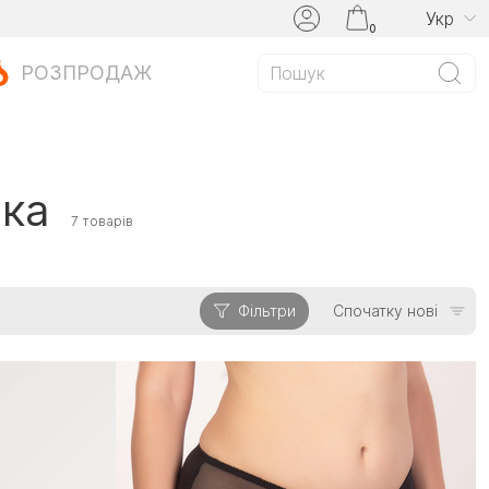
Укр
0
РОЗПРОДАЖ
тка
7 товарів
Фільтри
Спочатку нові