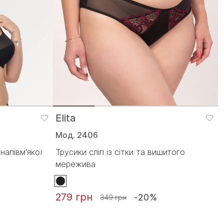
Elita
Мод. 2406
напівм'якої
Трусики сліп із сітки та вишитого
мережива
279 грн
-20%
349 грн