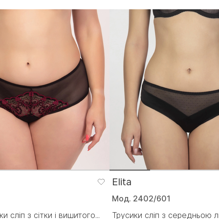
Elita
Мод. 2402/601
и сліп з сітки і вишитого...
Трусики сліп з середньою лі