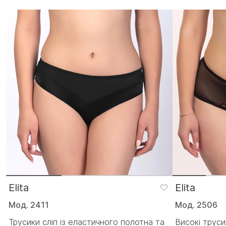
Elita
Elita
Мод. 2411
Мод. 2506
Трусики сліп із еластичного полотна та
Високі трусик