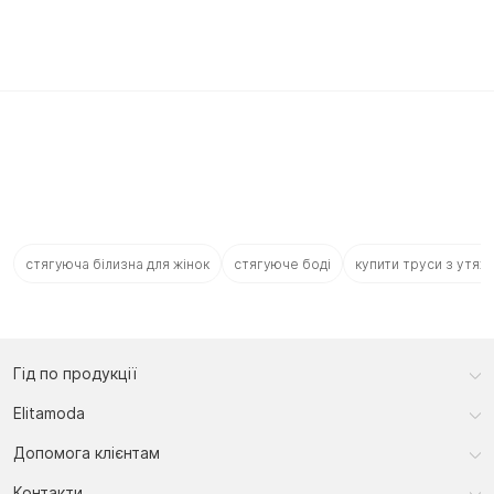
стягуюча білизна для жінок
стягуюче боді
купити труси з утя
Гід по продукції
Elitamoda
Допомога клієнтам
Контакти