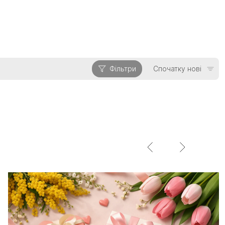
Фільтри
Спочатку нові