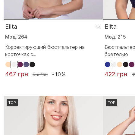
Elita
Elita
Мод. 264
Мод. 215
Корректирующий бюстгальтер на
Бюстгальтер
косточках с...
бретелью
467 грн
422 грн
-10%
519 грн
4
TOP
TOP