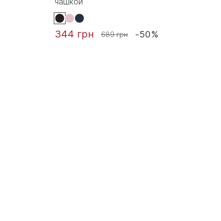
чашкой
344 грн
-50%
689 грн