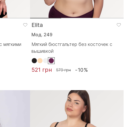
Elita
Мод. 249
с мягкими
Мягкий бюстгальтер без косточек с
вышивкой
521 грн
-10%
579 грн