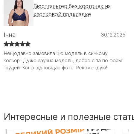
Бюстгальтер без косточек на
хлопковой подкладке
Інна
30.12.2025
Нещодавно замовила цю модель в синьому
Нещодавно замовила цю модель в синьому
кольорі. Дуже зручна модель, добре сіла по формі
кольорі. Дуже зручна модель, добре сіла по формі
грудей. Колір відповідає фото. Рекомендую!
грудей. Колір відповідає фото. Рекомендую! :)
Интересные и полезные стат