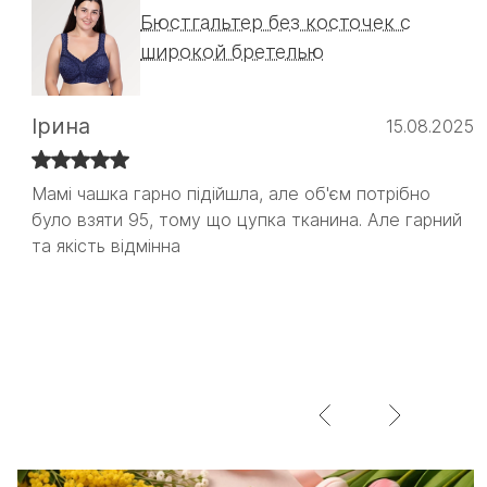
Бюстгальтер без косточек с
широкой бретелью
Ірина
15.08.2025
Мамі чашка гарно підійшла, але об'єм потрібно
Мамі чашка гарно підійшла, але об'єм потрібно
було взяти 95, тому що цупка тканина. Але гарний
було взяти 95, тому що цупка тканина. Але гарний
та якість відмінна
та якість відмінна