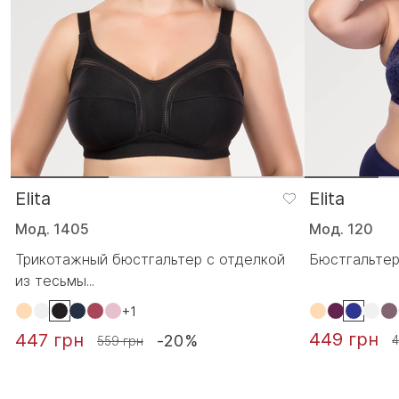
Elita
Elita
Мод. 1405
Мод. 120
Трикотажный бюстгальтер с отделкой
Бюстгальтер 
из тесьмы...
+1
449 грн
447 грн
-20%
4
559 грн