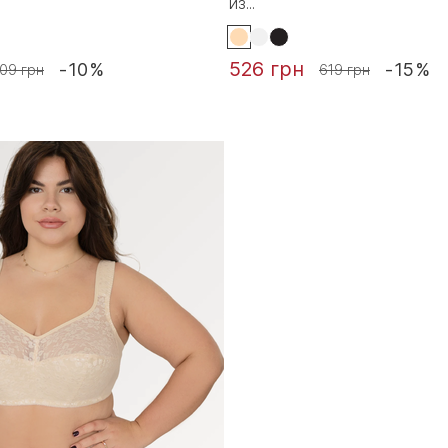
из...
526 грн
-10%
-15%
09 грн
619 грн