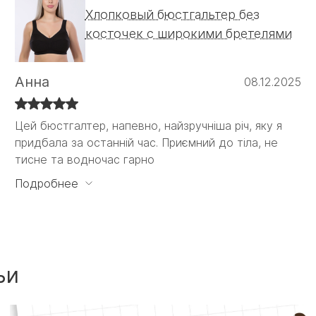
Хлопковый бюстгальтер без
косточек с широкими бретелями
Анна
08.12.2025
Цей бюстгалтер, напевно, найзручніша річ, яку я
Цей бюстгалтер, напевно, найзручніша річ, яку я
придбала за останній час. Приємний до тіла, не
придбала за останній час. Приємний до тіла, не
тисне та водночас гарно
тисне та водночас гарно тримає. Ніяких кісточок,
які б впивались в тіло або давили десь.
Подробнее
Задоволена на всі 100
ьи