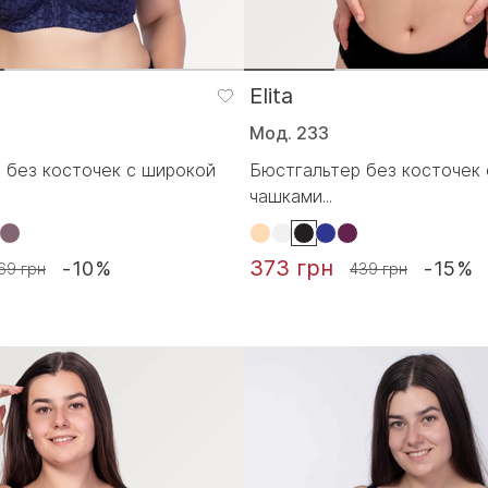
Elita
Мод. 233
 без косточек с широкой
Бюстгальтер без косточек 
чашками...
373 грн
-10%
-15%
69 грн
439 грн