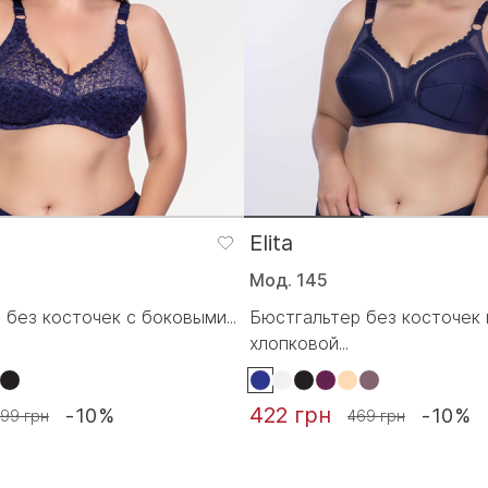
Elita
Мод. 145
без косточек с боковыми...
Бюстгальтер без косточек 
хлопковой...
422 грн
-10%
-10%
99 грн
469 грн