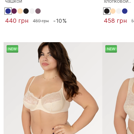
чашкой
хлопковой...
440 грн
458 грн
-10%
489 грн
5
NEW
NEW