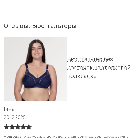
Отзывы: Бюстгальтеры
Бюстгальтер без
косточек на хлопковой
подкладке
А
Інна
0
30.12.2025
Ц
Ц
Нещодавно замовила цю модель в синьому кольорі. Дуже зручна
Нещодавно замовила цю модель в синьому кольорі. Дуже зручна
о
о