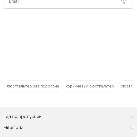
бюстгальтер без поролона
коричневый бюстгальтер
бюстгал
Гид по продукции
Elitamoda