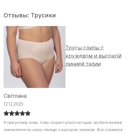
Отзывы: Трусики
Трусы слипы с
кружевом и высокой
линией талии
І
Світлана
1
12.12.2025
Г
Г
Я свій розмір знаю, тому скористалася нагодою зробити велике
Я свій розмір знаю, тому скористалася нагодою зробити велике
замовлення на чорну пяницю з хорошою знижкою. Все отримала
замовлення на чорну пяницю з хорошою знижкою. Все отримала