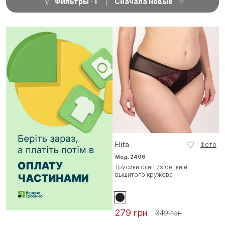
Фильтры
1
Сначала новые
Elita
Фото
Мод. 2406
Трусики слип из сетки и
вышитого кружева
279 грн
349 грн