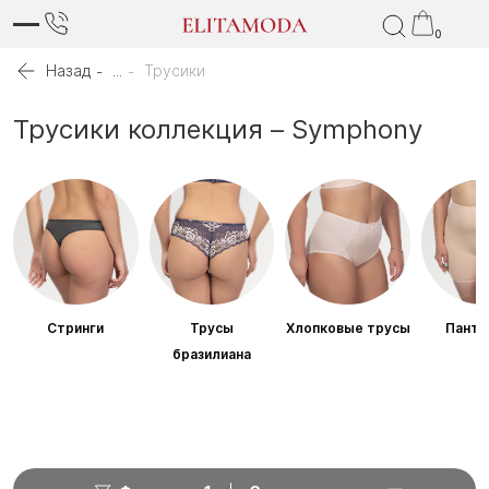
0
Назад
...
Трусики
Трусики коллекция – Symphony
Стринги
Трусы
Хлопковые трусы
Панта
бразилиана