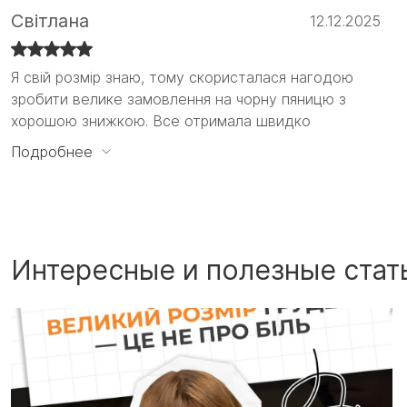
Світлана
12.12.2025
Я свій розмір знаю, тому скористалася нагодою
Я свій розмір знаю, тому скористалася нагодою
зробити велике замовлення на чорну пяницю з
зробити велике замовлення на чорну пяницю з
хорошою знижкою. Все отримала швидко
хорошою знижкою. Все отримала швидко і
задоволена своїм вибором. Вперше взяла на
Подробнее
пробу трикотажні трусики з високою талією, якість
чудова за невеликі гроші, треба ще)
Интересные и полезные стат