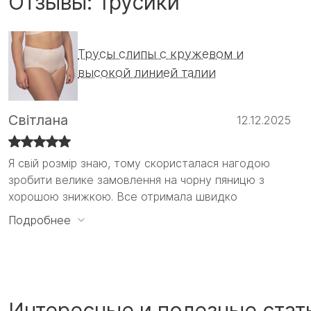
Отзывы: Трусики
Трусы слипы с кружевом и
высокой линией талии
Світлана
12.12.2025
Я свій розмір знаю, тому скористалася нагодою
Я свій розмір знаю, тому скористалася нагодою
зробити велике замовлення на чорну пяницю з
зробити велике замовлення на чорну пяницю з
хорошою знижкою. Все отримала швидко
хорошою знижкою. Все отримала швидко і
задоволена своїм вибором. Вперше взяла на
Подробнее
пробу трикотажні трусики з високою талією, якість
чудова за невеликі гроші, треба ще)
Интересные и полезные стат