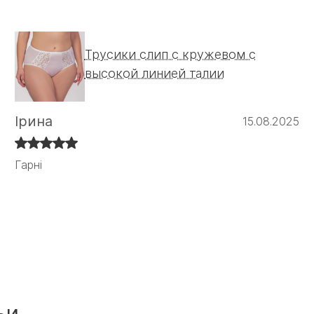
Трусики слип с кружевом с
высокой линией талии
Ірина
15.08.2025
Гарні
Гарні
ьи