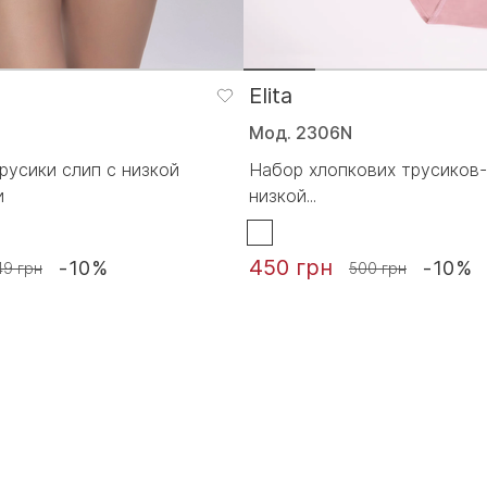
Elita
Мод. 2306N
русики слип с низкой
Набор хлопкових трусиков-
и
низкой...
450 грн
-10%
-10%
49 грн
500 грн