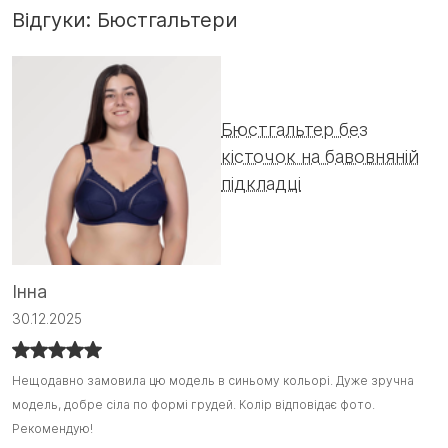
Відгуки: Бюстгальтери
Бюстгальтер без
кісточок на бавовняній
підкладці
А
Інна
0
30.12.2025
Ц
Ц
Нещодавно замовила цю модель в синьому кольорі. Дуже зручна
Нещодавно замовила цю модель в синьому кольорі. Дуже зручна
о
о
модель, добре сіла по формі грудей. Колір відповідає фото.
модель, добре сіла по формі грудей. Колір відповідає фото.
Н
Д
Рекомендую!
Рекомендую! :)
на