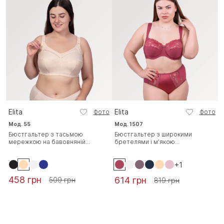
Elita
Elita
Фото
Фото
Мод. 55
Мод. 1507
Бюстгальтер з тасьмою
Бюстгальтер з широкими
мережкою на бавовняній...
бретелями і м'якою...
+1
458 грн
614 грн
509 грн
819 грн