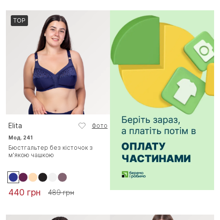
TOP
Elita
Фото
Мод. 241
Бюстгальтер без кісточок з
м'якою чашкою
440 грн
489 грн