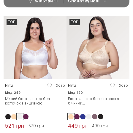
Фільтри
1
Спочатку нові
TOP
TOP
Elita
Elita
Фото
Фото
Мод. 249
Мод. 120
М'який бюстгальтер без
Бюстгальтер без кісточок з
кісточок з вишивкою
бічними...
521 грн
449 грн
579 грн
499 грн