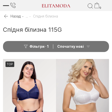
0
Назад
...
Спідня білизна
Спідня білизна 115G
Фільтри
1
Спочатку нові
TOP