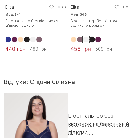
Elita
Elita
Фото
Фото
Мод. 241
Мод. 303
Бюстгальтер без кісточок з
Бюстгальтер без кісточок
м'якою чашкою
великого розміру
440 грн
458 грн
489 грн
509 грн
Відгуки: Спідня білизна
Бюстгальтер без
кісточок на бавовняній
підкладці