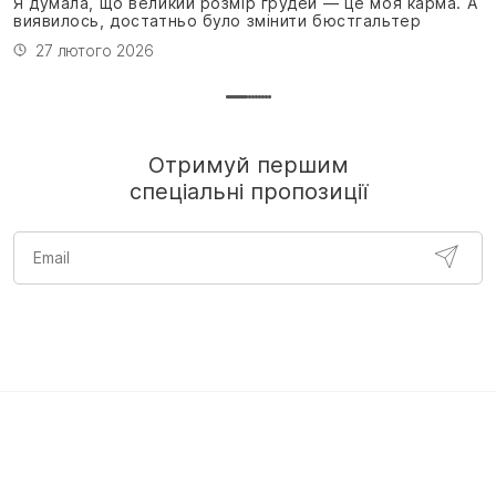
Я думала, що великий розмір грудей — це моя карма. А
виявилось, достатньо було змінити бюстгальтер
27 лютого 2026
Отримуй першим
спеціальні пропозиції