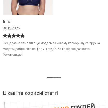
Інна
С
30.12.2025
1
Нещодавно замовила цю модель в синьому кольорі. Дуже зручна
Нещодавно замовила цю модель в синьому кольорі. Дуже зручна
Я
Я
модель, добре сіла по формі грудей. Колір відповідає фото.
модель, добре сіла по формі грудей. Колір відповідає фото.
з
з
Рекомендую!
Рекомендую! :)
ш
ш
т
Д
г
Цікаві та корисні статті