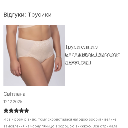
Відгуки: Трусики
Труси сліпи з
мереживом і високою
лінією талії
І
Світлана
1
12.12.2025
Г
Г
Я свій розмір знаю, тому скористалася нагодою зробити велике
Я свій розмір знаю, тому скористалася нагодою зробити велике
замовлення на чорну пяницю з хорошою знижкою. Все отримала
замовлення на чорну пяницю з хорошою знижкою. Все отримала