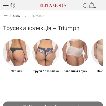
0
Назад
...
Трусики
Трусики колекція – Triumph
Стрінги
Труси бразиліана
Бавовняні труси
Панта