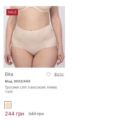
SALE
Elita
Фото
Мод. 3002/400
Трусики сліп з високою лінією
талії
244 грн
349 грн