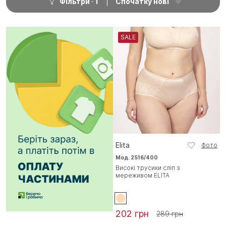
Фільтри
1
Спочатку нові
SALE
Elita
Фото
Мод. 2516/400
Високі трусики сліп з
мереживом ELITA
202 грн
289 грн