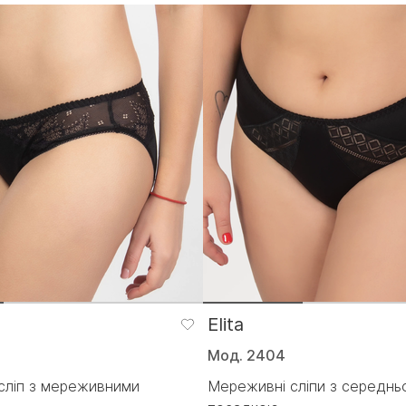
Elita
Мод. 2404
 сліп з мереживними
Мереживні сліпи з середн