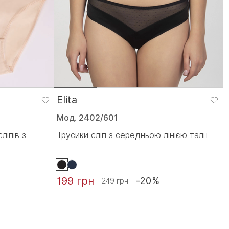
Elita
Мод. 2402/601
ліпів з
Трусики сліп з середньою лінією талії
199 грн
-20%
249 грн