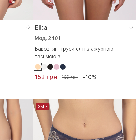
Elita
Мод. 2401
Бавовняні труси сліп з ажурною
тасьмою з...
152 грн
-10%
169 грн
SALE