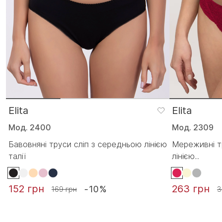
Elita
Elita
Мод. 2400
Мод. 2309
Бавовняні труси сліп з середньою лінією
Мереживні т
талії
лінією...
152 грн
263 грн
-10%
169 грн
3