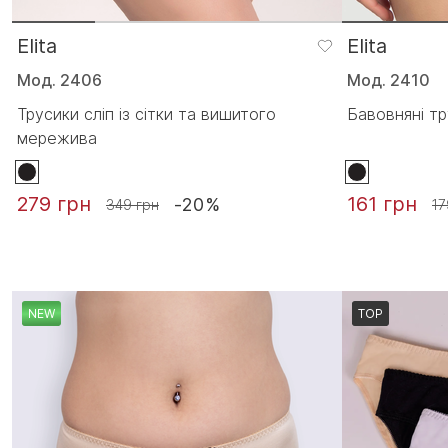
Elita
Elita
Мод. 2406
Мод. 2410
Трусики сліп із сітки та вишитого
Бавовняні т
мережива
279 грн
161 грн
-20%
349 грн
17
NEW
TOP