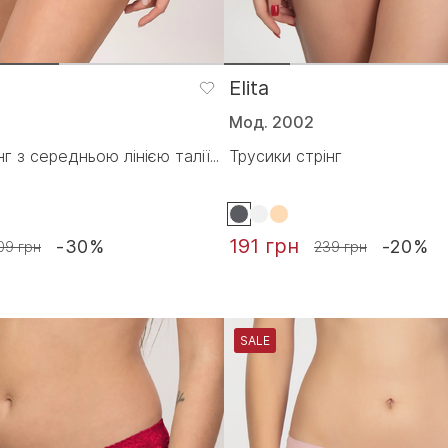
Elita
Мод. 2002
г з середньою лінією талії...
Трусики стрінг
191 грн
-30%
-20%
09 грн
239 грн
SALE