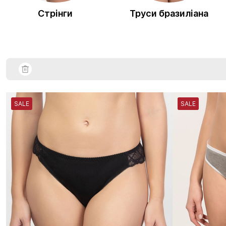
Стрінги
Труси бразиліана
SALE
SALE