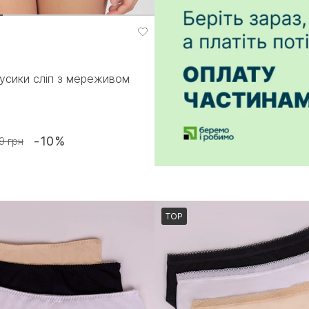
русики сліп з мереживом
-10%
9 грн
TOP