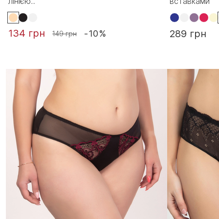
лінією...
вставками
134 грн
289 грн
-10%
149 грн