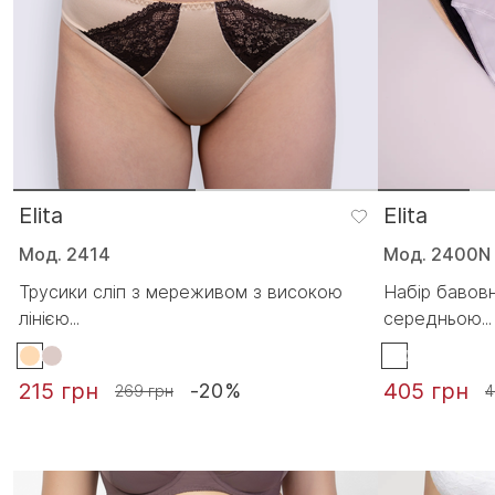
Elita
Elita
Мод. 2414
Мод. 2400N
Трусики сліп з мереживом з високою
Набір бавовн
лінією...
середньою...
215 грн
405 грн
-20%
269 грн
4