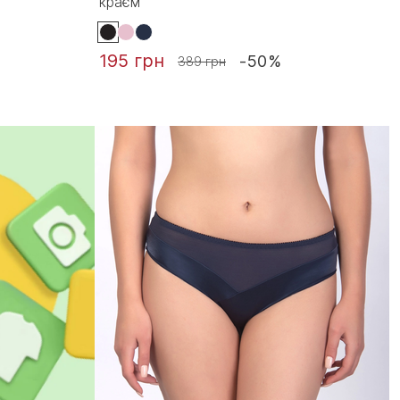
краєм
195 грн
-50%
389 грн