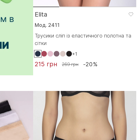
Elita
Мод. 2411
Трусики сліп із еластичного полотна та
сітки
+1
215 грн
-20%
269 грн