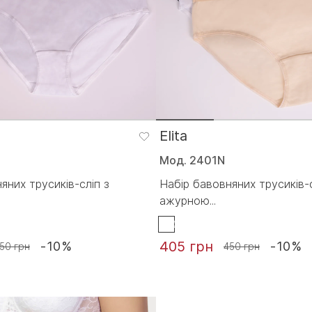
Elita
Мод. 2401N
яних трусиків-сліп з
Набір бавовняних трусиків-с
ажурною...
405 грн
-10%
-10%
50 грн
450 грн