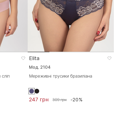
Elita
Мод. 2104
 сліп
Мереживні трусики бразиліана
247 грн
-20%
309 грн