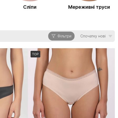
Сліпи
Мереживні труси
Фільтри
Спочатку нові
TOP