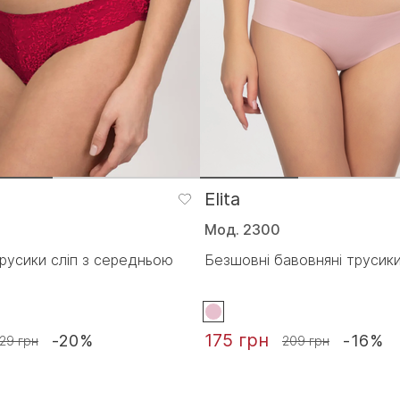
Elita
Мод. 2300
русики сліп з середньою
Безшовні бавовняні трусики
175 грн
-20%
-16%
29 грн
209 грн