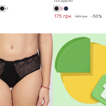
посадкою
+1
175 грн
-50%
349 грн