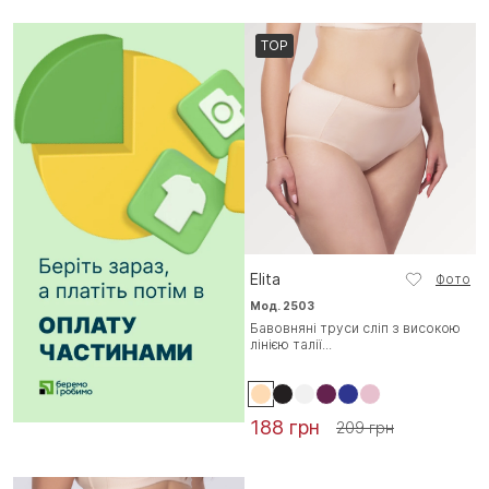
TOP
Elita
Фото
Мод. 2503
Бавовняні труси сліп з високою
лінією талії...
188 грн
209 грн