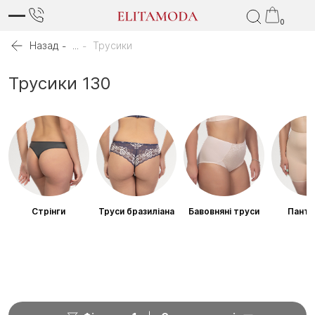
0
Назад
...
Трусики
Трусики 130
Стрінги
Труси бразиліана
Бавовняні труси
Панта