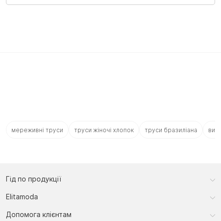
мереживні труси
труси жіночі хлопок
труси бразиліана
висо
Гід по продукції
Elitamoda
Допомога клієнтам