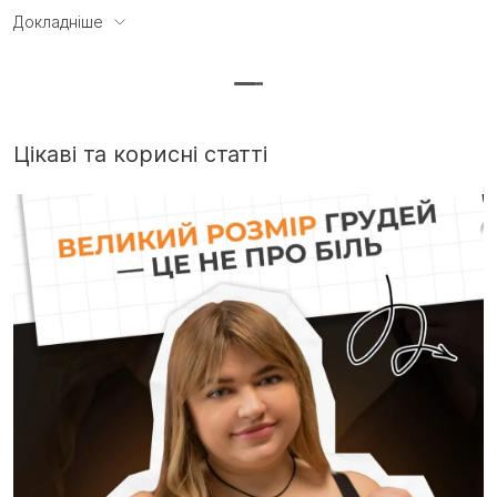
трикотажні трусики з високою талією, якість чудова за невеликі
Докладніше
гроші, треба ще)
Цікаві та корисні статті