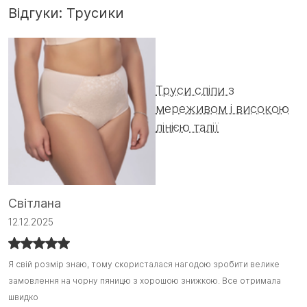
Відгуки: Трусики
Труси сліпи з
мереживом і високою
лінією талії
І
Світлана
1
12.12.2025
Г
Г
Я свій розмір знаю, тому скористалася нагодою зробити велике
Я свій розмір знаю, тому скористалася нагодою зробити велике
замовлення на чорну пяницю з хорошою знижкою. Все отримала
замовлення на чорну пяницю з хорошою знижкою. Все отримала
швидко
швидко і задоволена своїм вибором. Вперше взяла на пробу