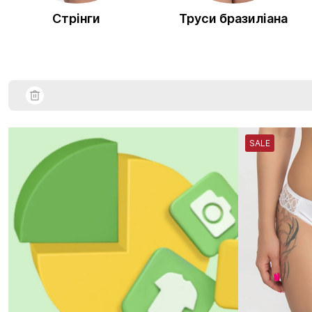
Стрінги
Труси бразиліана
SALE