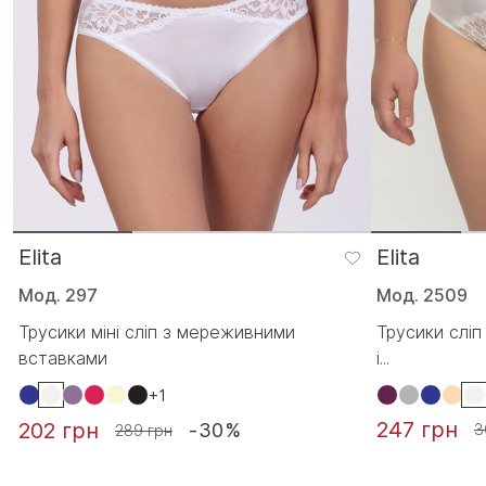
Elita
Elita
Мод. 297
Мод. 2509
Трусики міні сліп з мереживними
Трусики слі
вставками
і...
+1
247 грн
202 грн
-30%
3
289 грн