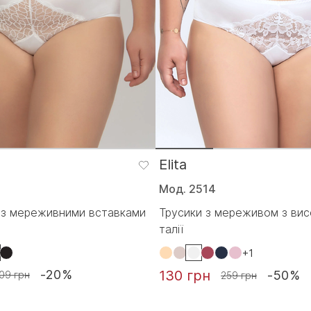
Elita
Мод. 2514
п з мереживними вставками
Трусики з мереживом з вис
талії
+1
130 грн
-20%
-50%
09 грн
259 грн