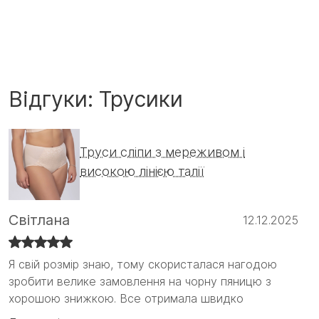
Відгуки: Трусики
Труси сліпи з мереживом і
високою лінією талії
Світлана
12.12.2025
Я свій розмір знаю, тому скористалася нагодою
Я свій розмір знаю, тому скористалася нагодою
зробити велике замовлення на чорну пяницю з
зробити велике замовлення на чорну пяницю з
хорошою знижкою. Все отримала швидко
хорошою знижкою. Все отримала швидко і
задоволена своїм вибором. Вперше взяла на