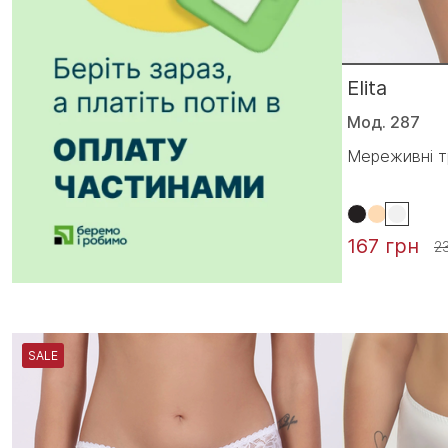
Elita
Мод. 287
Мереживні т
167 грн
2
SALE