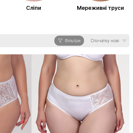
Сліпи
Мереживні труси
Фільтри
Спочатку нові