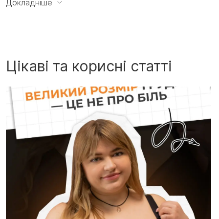
Докладніше
пробу трикотажні трусики з високою талією, якість
чудова за невеликі гроші, треба ще)
Цікаві та корисні статті