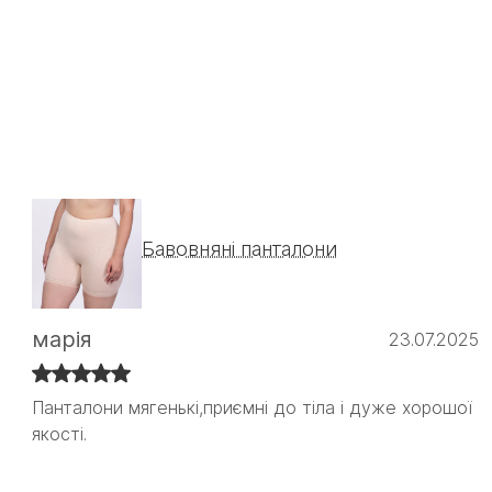
Бавовняні панталони
марія
23.07.2025
Панталони мягенькі,приємні до тіла і дуже хорошої
Панталони мягенькі,приємні до тіла і дуже хорошої
якості.
якості.