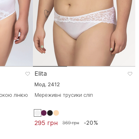
Elita
Мод. 2412
окою лінією
Мереживні трусики сліп
295 грн
-20%
369 грн