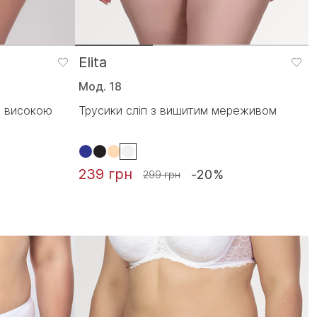
Elita
Мод. 18
з високою
Трусики сліп з вишитим мереживом
239 грн
-20%
299 грн