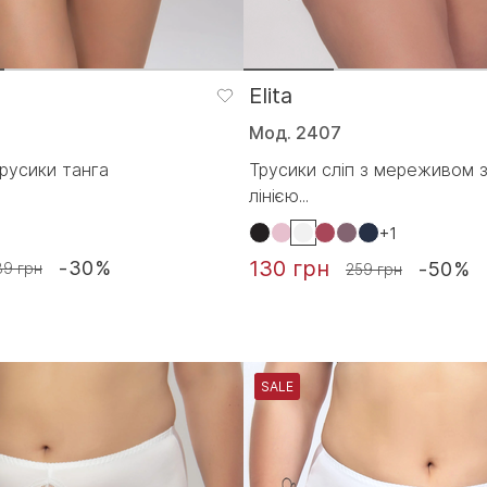
Elita
Мод. 2407
русики танга
Трусики сліп з мереживом 
лінією...
+1
130 грн
-30%
-50%
39 грн
259 грн
SALE