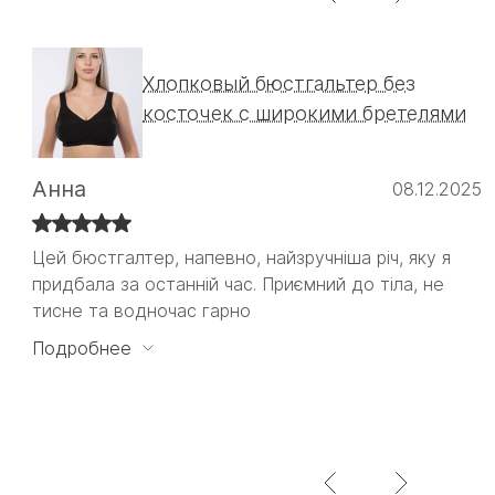
Хлопковый бюстгальтер без
косточек с широкими бретелями
Анна
08.12.2025
Цей бюстгалтер, напевно, найзручніша річ, яку я
Цей бюстгалтер, напевно, найзручніша річ, яку я
придбала за останній час. Приємний до тіла, не
придбала за останній час. Приємний до тіла, не
тисне та водночас гарно
тисне та водночас гарно тримає. Ніяких кісточок,
які б впивались в тіло або давили десь.
Подробнее
Задоволена на всі 100