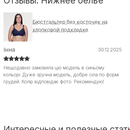
Отзывы: Нижнее белье
Бюстгальтер без косточек на
хлопковой подкладке
Інна
30.12.2025
Нещодавно замовила цю модель в синьому
Нещодавно замовила цю модель в синьому
кольорі. Дуже зручна модель, добре сіла по формі
кольорі. Дуже зручна модель, добре сіла по формі
грудей. Колір відповідає фото. Рекомендую!
грудей. Колір відповідає фото. Рекомендую! :)
Интересные и полезные стат