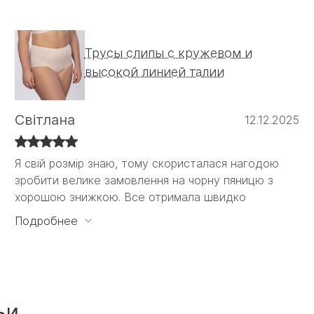
Трусы слипы с кружевом и
высокой линией талии
Світлана
12.12.2025
Я свій розмір знаю, тому скористалася нагодою
Я свій розмір знаю, тому скористалася нагодою
зробити велике замовлення на чорну пяницю з
зробити велике замовлення на чорну пяницю з
хорошою знижкою. Все отримала швидко
хорошою знижкою. Все отримала швидко і
задоволена своїм вибором. Вперше взяла на
Подробнее
пробу трикотажні трусики з високою талією, якість
чудова за невеликі гроші, треба ще)
ьи