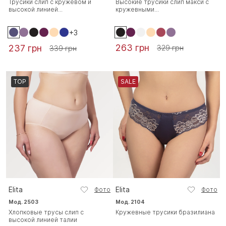
Трусики слип с кружевом и
Высокие трусики слип макси с
высокой линией...
кружевными...
+3
263 грн
237 грн
329 грн
339 грн
TOP
SALE
Elita
Elita
Фото
Фото
Мод. 2503
Мод. 2104
Хлопковые трусы слип с
Кружевные трусики бразилиана
высокой линией талии