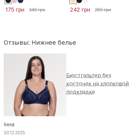
175 грн
242 грн
349 грн
269 грн
Отзывы: Нижнее белье
Бюстгальтер без
косточек на хлопковой
подкладке
Інна
С
30.12.2025
1