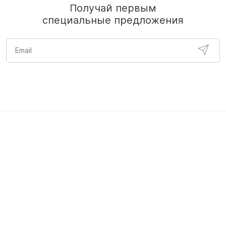
Получай первым
специальные предложения
нежно розовое белье
качественное нижнее женское белье
с