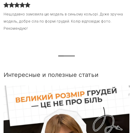
Нещодавно замовила цю модель в синьому кольорі. Дуже зручна
Нещодавно замовила цю модель в синьому кольорі. Дуже зручна
Я
Я
модель, добре сіла по формі грудей. Колір відповідає фото.
модель, добре сіла по формі грудей. Колір відповідає фото.
з
з
Рекомендую!
Рекомендую! :)
ш
ш
т
П
г
Интересные и полезные статьи