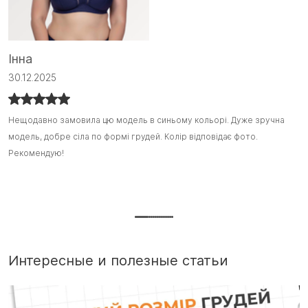
Інна
С
30.12.2025
1
Нещодавно замовила цю модель в синьому кольорі. Дуже зручна
Нещодавно замовила цю модель в синьому кольорі. Дуже зручна
Я
Я
модель, добре сіла по формі грудей. Колір відповідає фото.
модель, добре сіла по формі грудей. Колір відповідає фото.
з
з
Рекомендую!
Рекомендую! :)
ш
ш
т
П
г
Интересные и полезные статьи